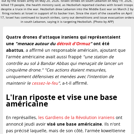
out by the Israeli army on May 20, 2026. Israeli strikes on south Lebanon on May 19, 2026,
killed 19 people, the health ministry said, as Hezbollah reported clashes with Israeli troops
despite a truce in the war. Hezbollah drew Lebanon into the Middle East war on March 2 by
firing rockets at Israel in support of its backer Iran. Since the start of the ceasefire on April
17, Israel has continued to launch strikes, carry out demolitions and issue evacuation orders
in south Lebanon, saying it is targeting Hezbollah. (Photo by AFP)
Quatre drones d'attaque iraniens qui représentaient
une
"menace autour du
détroit d'Ormuz
"
ont été
abattus
, a affirmé un responsable américain, ajoutant que
l'armée américaine avait aussi frappé
"une station de
contrôle au sol à Bandar Abbas qui menaçait de lancer un
cinquième drone."
"Ces actions étaient mesurées,
uniquement défensives et menées avec l'intention de
maintenir le
cessez-le-feu
"
, a-t-il affirmé.
L'Iran riposte et vise une base
américaine
En représailles,
les Gardiens de la Révolution iraniens
ont
annoncé jeudi avoir
visé une base américaine
. Ils n'ont
pas précisé laquelle, mais de son côté, l'armée koweïtienne