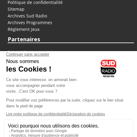
Politique de confidentialité
Sitemap
Archives Sud Radio
Archives Programmes
Règlement jeux
Partenaires
fiducial.fr
lyoncapitale.fr
olympique-et-lyonnais.com
L'application Iphone / Android
Téléchargez l'application
Les cookies
Gestion des cookies