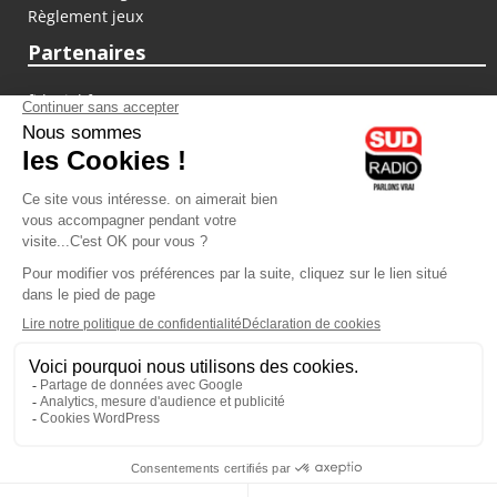
Règlement jeux
Partenaires
fiducial.fr
lyoncapitale.fr
olympique-et-lyonnais.com
L'application Iphone / Android
Téléchargez l'application
Les cookies
Gestion des cookies
Crédit photos : ©Sud Radio / Pierre Olivier
03H00
-
06H00
06H00 - 07H00