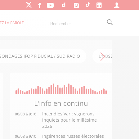
EZ LA PAROLE
SONDAGES IFOP FIDUCIAL / SUD RADIO
L'OBSERVATOIRE FI
L'info en
continu
Incendies Var : vignerons
06/08 à 9:16
inquiets pour le millésime
2026
Ingérences russes électorales
06/08 à 9:10