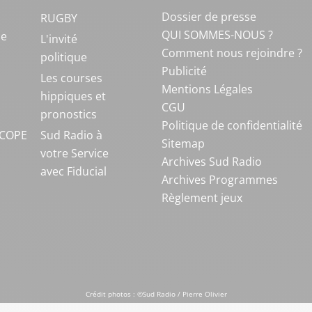
Dossier de presse
RUGBY
QUI SOMMES-NOUS ?
ue
L'invité
Comment nous rejoindre ?
politique
Publicité
S
Les courses
Mentions Légales
hippiques et
CGU
pronostics
Politique de confidentialité
COPE
Sud Radio à
Sitemap
votre Service
Archives Sud Radio
avec Fiducial
Archives Programmes
Règlement jeux
Crédit photos : ©Sud Radio / Pierre Olivier