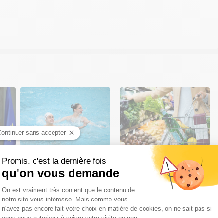
Milan Violon, seul homme
Vacances d'été : voici ce
en équipe de France de
que les Français achètent
natation artistique, victime
vraiment une fois arrivés
de cyberharcèlement
sur leur lieu de séjour