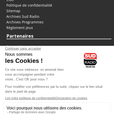
Politique de confidentialité
Sitemap
Archives Sud Radio
Archives Programmes
Règlement jeux
Partenaires
fiducial.fr
lyoncapitale.fr
olympique-et-lyonnais.com
L'application Iphone / Android
Téléchargez l'application
Les cookies
Gestion des cookies