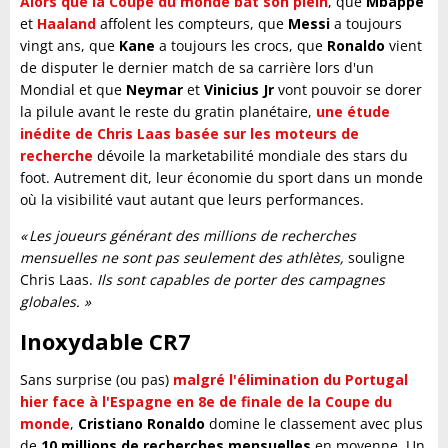
Alors que la Coupe du monde bat son plein
, que
Mbappé
et
Haaland
affolent les compteurs, que
Messi
a toujours
vingt ans, que
Kane
a toujours les crocs, que
Ronaldo
vient
de disputer le dernier match de sa carrière lors d'un
Mondial et que
Neymar
et
Vinicius Jr
vont pouvoir se dorer
la pilule avant le reste du gratin planétaire,
une étude
inédite de Chris Laas basée sur les moteurs de
recherche
dévoile la marketabilité mondiale des stars du
foot. Autrement dit, leur économie du sport dans un monde
où la visibilité vaut autant que leurs performances.
« Les joueurs générant des millions de recherches
mensuelles ne sont pas seulement des athlètes,
souligne
Chris Laas.
Ils sont capables de porter des campagnes
globales. »
Inoxydable CR7
Sans surprise (ou pas)
malgré l'élimination du Portugal
hier face à l'Espagne en 8e de finale de la Coupe du
monde
,
Cristiano Ronaldo
domine le classement avec plus
de
10 millions de recherches mensuelles
en moyenne. Un