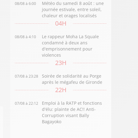
Météo du samedi 8 août : une
08/08 à 6:00
journée estivale, entre soleil,
chaleur et orages localisés
04H
Le rappeur Moha La Squale
08/08 à 4:10
condamné à deux ans
d'emprisonnement pour
violences
23H
Soirée de solidarité au Porge
07/08 à 23:28
après le mégafeu de Gironde
22H
Emploi à la RATP et fonctions
07/08 à 22:12
d'élu: plainte de AC!! Anti-
Corruption visant Bally
Bagayoko