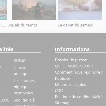
s DE 9h
L'air du temps
Le débat du samedi
lités
Informations
Dossier de presse
RUGBY
QUI SOMMES-NOUS ?
ue
L'invité
Comment nous rejoindre ?
politique
Publicité
S
Les courses
Mentions Légales
hippiques et
CGU
pronostics
Politique de confidentialité
COPE
Sud Radio à
Sitemap