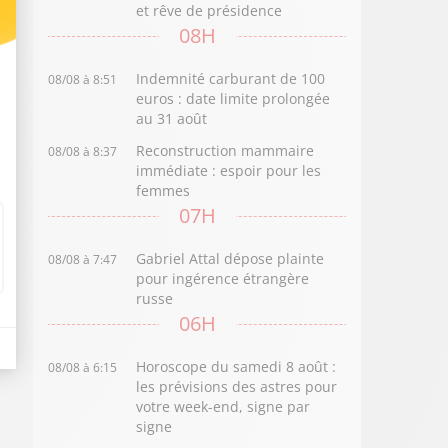
et rêve de présidence
08H
Indemnité carburant de 100
08/08 à 8:51
euros : date limite prolongée
au 31 août
Reconstruction mammaire
08/08 à 8:37
immédiate : espoir pour les
femmes
07H
Gabriel Attal dépose plainte
08/08 à 7:47
pour ingérence étrangère
russe
06H
Horoscope du samedi 8 août :
08/08 à 6:15
les prévisions des astres pour
votre week-end, signe par
signe