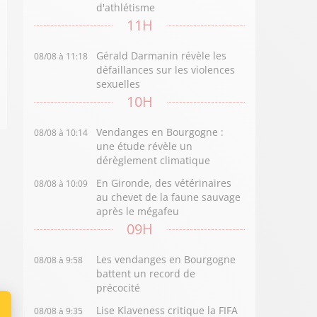
d'athlétisme
11H
Gérald Darmanin révèle les
08/08 à 11:18
défaillances sur les violences
sexuelles
10H
Vendanges en Bourgogne :
08/08 à 10:14
une étude révèle un
dérèglement climatique
En Gironde, des vétérinaires
08/08 à 10:09
au chevet de la faune sauvage
après le mégafeu
09H
Les vendanges en Bourgogne
08/08 à 9:58
battent un record de
précocité
Lise Klaveness critique la FIFA
08/08 à 9:35