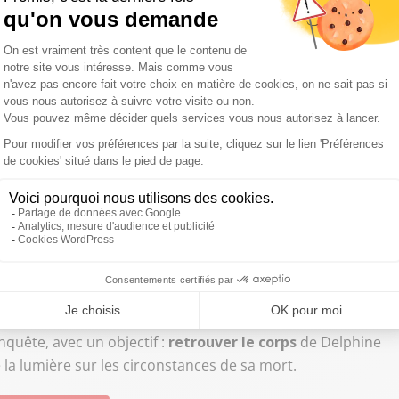
’il y avait de grands soupçons. C’était un peu évident, il
ès, il n’y avait pas de corps, donc pas de
preuve
pouvait pas finir autrement », estime un riverain.
il a mis le corps”
dent désormais les
suites judiciaires
. « C’est trop tôt pour
 problème maintenant, c’est à la justice et peut-être à la
oi ils n’ont pas trouvé le corps ? Si tant est qu’il nous
mplication de
Cédric Jubillar
. « Moi, j’ai toujours su que
 corps, c’est tout », confie une dame.
aire qui tient le Tarn en haleine depuis près de six ans. Ils
quête, avec un objectif :
retrouver le corps
de Delphine
te la lumière sur les circonstances de sa mort.