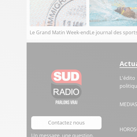
Le Grand Matin Week-end
Le journal des sport
Actua
L'édito
politiq
MEDIA
Contactez nous
HOROS
Un message, une question,