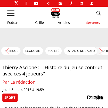
Podcasts
Grille
Articles
Intervenez
POLITIQUE
ECONOMIE
SOCIÉTÉ
LA RADIO DE L'AUTO
LA 
Thierry Ascione : "l'Histoire du jeu se contruit
avec ces 4 joueurs"
Par La rédaction
jeudi 3 mars 2016 à 19:59
SPORT
Pour évoquer la composition de l'équipe de ce le premier tour