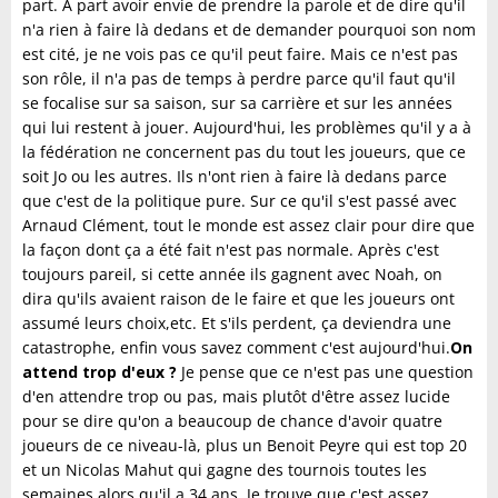
part. À part avoir envie de prendre la parole et de dire qu'il
n'a rien à faire là dedans et de demander pourquoi son nom
est cité, je ne vois pas ce qu'il peut faire. Mais ce n'est pas
son rôle, il n'a pas de temps à perdre parce qu'il faut qu'il
se focalise sur sa saison, sur sa carrière et sur les années
qui lui restent à jouer. Aujourd'hui, les problèmes qu'il y a à
la fédération ne concernent pas du tout les joueurs, que ce
soit Jo ou les autres. Ils n'ont rien à faire là dedans parce
que c'est de la politique pure. Sur ce qu'il s'est passé avec
Arnaud Clément, tout le monde est assez clair pour dire que
la façon dont ça a été fait n'est pas normale. Après c'est
toujours pareil, si cette année ils gagnent avec Noah, on
dira qu'ils avaient raison de le faire et que les joueurs ont
assumé leurs choix,etc. Et s'ils perdent, ça deviendra une
catastrophe, enfin vous savez comment c'est aujourd'hui.
On
attend trop d'eux ?
Je pense que ce n'est pas une question
d'en attendre trop ou pas, mais plutôt d'être assez lucide
pour se dire qu'on a beaucoup de chance d'avoir quatre
joueurs de ce niveau-là, plus un Benoit Peyre qui est top 20
et un Nicolas Mahut qui gagne des tournois toutes les
semaines alors qu'il a 34 ans. Je trouve que c'est assez