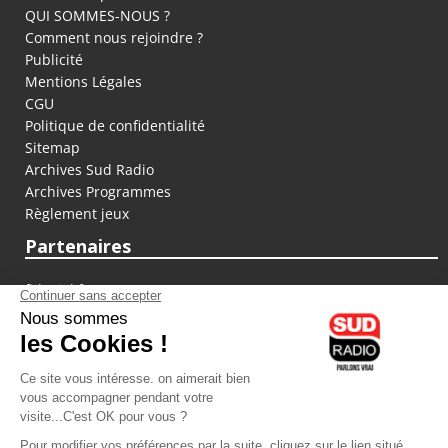
QUI SOMMES-NOUS ?
Comment nous rejoindre ?
Publicité
Mentions Légales
CGU
Politique de confidentialité
Sitemap
Archives Sud Radio
Archives Programmes
Règlement jeux
Partenaires
fiducial.fr
lyoncapitale.fr
olympique-et-lyonnais.com
L'application Iphone / Android
Téléchargez l'application