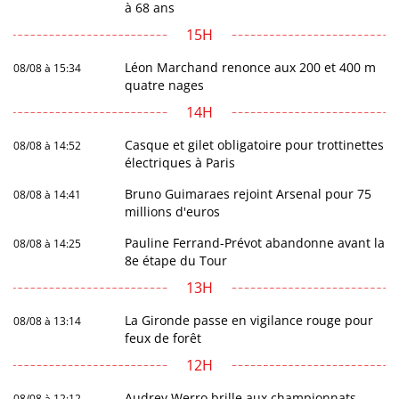
à 68 ans
15H
Léon Marchand renonce aux 200 et 400 m
08/08 à 15:34
quatre nages
14H
Casque et gilet obligatoire pour trottinettes
08/08 à 14:52
électriques à Paris
Bruno Guimaraes rejoint Arsenal pour 75
08/08 à 14:41
millions d'euros
Pauline Ferrand-Prévot abandonne avant la
08/08 à 14:25
8e étape du Tour
13H
La Gironde passe en vigilance rouge pour
08/08 à 13:14
feux de forêt
12H
Audrey Werro brille aux championnats
08/08 à 12:12