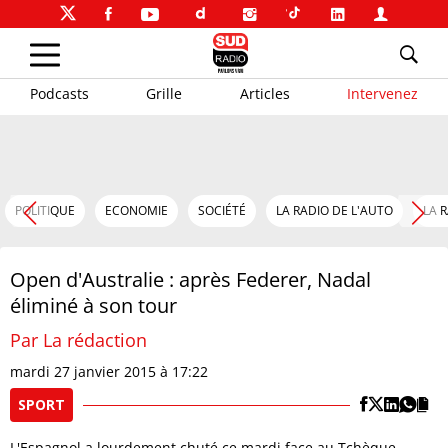
Podcasts
Grille
Articles
Intervenez
POLITIQUE
ECONOMIE
SOCIÉTÉ
LA RADIO DE L'AUTO
LA 
Open d'Australie : après Federer, Nadal
éliminé à son tour
Par La rédaction
mardi 27 janvier 2015 à 17:22
SPORT
L'Espagnol a lourdement chuté ce mardi face au Tchèque