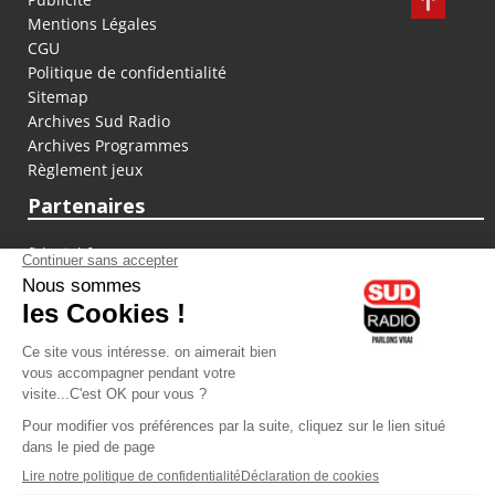
Mentions Légales
CGU
Politique de confidentialité
Sitemap
Archives Sud Radio
Archives Programmes
Règlement jeux
Partenaires
fiducial.fr
lyoncapitale.fr
olympique-et-lyonnais.com
L'application Iphone / Android
Téléchargez l'application
Les cookies