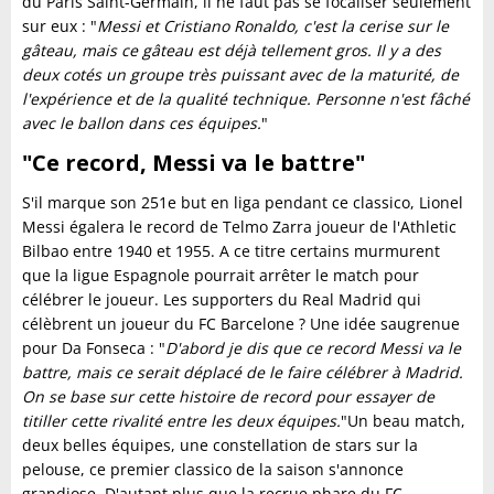
du Paris Saint-Germain, il ne faut pas se focaliser seulement
sur eux : "
Messi et Cristiano Ronaldo, c'est la cerise sur le
gâteau, mais ce gâteau est déjà tellement gros.
Il y a des
deux cotés un groupe très puissant avec de la maturité, de
l'expérience et de la qualité technique. Personne n'est fâché
avec le ballon dans ces équipes.
"
"Ce record, Messi va le battre"
S'il marque son 251e but en liga pendant ce classico, Lionel
Messi égalera le record de Telmo Zarra joueur de l'Athletic
Bilbao entre 1940 et 1955. A ce titre certains murmurent
que la ligue Espagnole pourrait arrêter le match pour
célébrer le joueur. Les supporters du Real Madrid qui
célèbrent un joueur du FC Barcelone ? Une idée saugrenue
pour Da Fonseca : "
D'abord je dis que ce record Messi va le
battre, mais ce serait déplacé de le faire célébrer à Madrid.
On se base sur cette histoire de record pour essayer de
titiller cette rivalité entre les deux équipes.
"Un beau match,
deux belles équipes, une constellation de stars sur la
pelouse, ce premier classico de la saison s'annonce
grandiose. D'autant plus que la recrue phare du FC