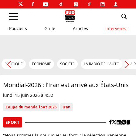
Podcasts
Grille
Articles
Intervenez
POLITIQUE
ECONOMIE
SOCIÉTÉ
LA RADIO DE L'AUTO
LA 
Mondial-2026 : l'Iran est arrivé aux États-Unis
lundi 15 juin 2026 à 4:32
Coupe du monde foot 2026
Iran
SPORT
"Nous sommes là pour jouer au foot" : la sélection iranienne