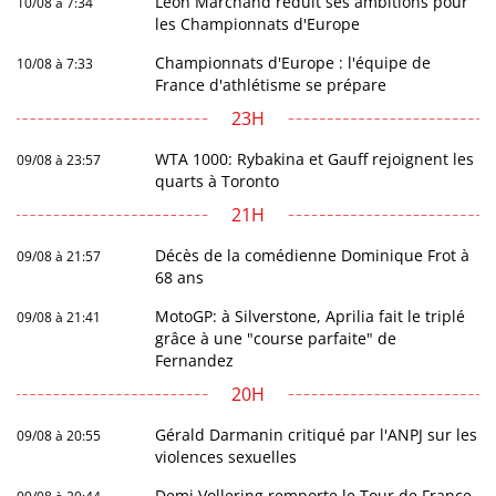
Léon Marchand réduit ses ambitions pour
10/08 à 7:34
les Championnats d'Europe
Championnats d'Europe : l'équipe de
10/08 à 7:33
France d'athlétisme se prépare
23H
WTA 1000: Rybakina et Gauff rejoignent les
09/08 à 23:57
quarts à Toronto
21H
Décès de la comédienne Dominique Frot à
09/08 à 21:57
68 ans
MotoGP: à Silverstone, Aprilia fait le triplé
09/08 à 21:41
grâce à une "course parfaite" de
Fernandez
20H
Gérald Darmanin critiqué par l'ANPJ sur les
09/08 à 20:55
violences sexuelles
Demi Vollering remporte le Tour de France