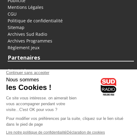
Publicité
Mentions Légales
CGU
Politique de confidentialité
Sitemap
Archives Sud Radio
Archives Programmes
Règlement jeux
Partenaires
fiducial.fr
lyoncapitale.fr
olympique-et-lyonnais.com
L'application Iphone / Android
Téléchargez l'application
Les cookies