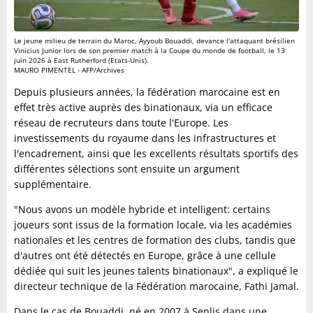
Le jeune milieu de terrain du Maroc, Ayyoub Bouaddi, devance l'attaquant brésilien
Vinicius Junior lors de son premier match à la Coupe du monde de football, le 13
juin 2026 à East Rutherford (Etats-Unis).
MAURO PIMENTEL - AFP/Archives
Depuis plusieurs années, la fédération marocaine est en
effet très active auprès des binationaux, via un efficace
réseau de recruteurs dans toute l'Europe. Les
investissements du royaume dans les infrastructures et
l'encadrement, ainsi que les excellents résultats sportifs des
différentes sélections sont ensuite un argument
supplémentaire.
"Nous avons un modèle hybride et intelligent: certains
joueurs sont issus de la formation locale, via les académies
nationales et les centres de formation des clubs, tandis que
d'autres ont été détectés en Europe, grâce à une cellule
dédiée qui suit les jeunes talents binationaux", a expliqué le
directeur technique de la Fédération marocaine, Fathi Jamal.
Dans le cas de Bouaddi, né en 2007 à Senlis dans une