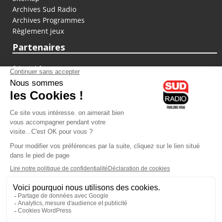
Archives Sud Radio
Archives Programmes
Règlement jeux
Partenaires
fiducial.fr
lyoncapitale.fr
olympique-et-lyonnais.com
L'application Iphone / Android
Téléchargez l'application
Les cookies
Gestion des cookies
Crédit photos : ©Sud Radio / Pierre Olivier