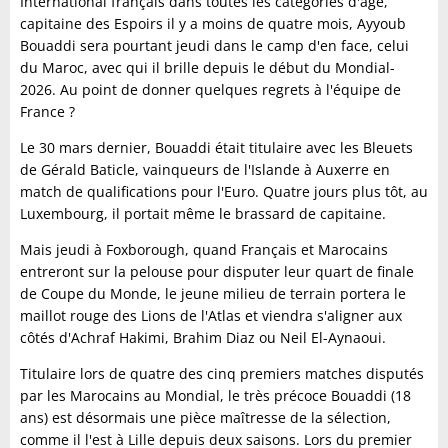
International français dans toutes les catégories d'âge,
capitaine des Espoirs il y a moins de quatre mois, Ayyoub
Bouaddi sera pourtant jeudi dans le camp d'en face, celui
du Maroc, avec qui il brille depuis le début du Mondial-
2026. Au point de donner quelques regrets à l'équipe de
France ?
Le 30 mars dernier, Bouaddi était titulaire avec les Bleuets
de Gérald Baticle, vainqueurs de l'Islande à Auxerre en
match de qualifications pour l'Euro. Quatre jours plus tôt, au
Luxembourg, il portait même le brassard de capitaine.
Mais jeudi à Foxborough, quand Français et Marocains
entreront sur la pelouse pour disputer leur quart de finale
de Coupe du Monde, le jeune milieu de terrain portera le
maillot rouge des Lions de l'Atlas et viendra s'aligner aux
côtés d'Achraf Hakimi, Brahim Diaz ou Neil El-Aynaoui.
Titulaire lors de quatre des cinq premiers matches disputés
par les Marocains au Mondial, le très précoce Bouaddi (18
ans) est désormais une pièce maîtresse de la sélection,
comme il l'est à Lille depuis deux saisons. Lors du premier