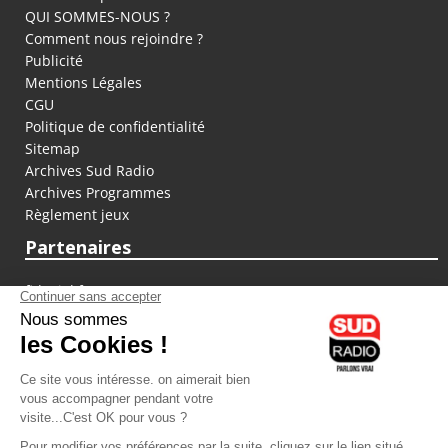
QUI SOMMES-NOUS ?
Comment nous rejoindre ?
Publicité
Mentions Légales
CGU
Politique de confidentialité
Sitemap
Archives Sud Radio
Archives Programmes
Règlement jeux
Partenaires
fiducial.fr
lyoncapitale.fr
olympique-et-lyonnais.com
L'application Iphone / Android
Téléchargez l'application