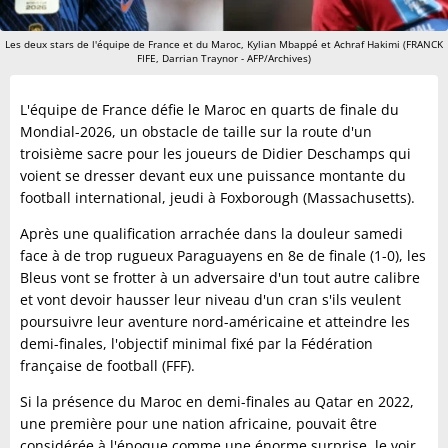
Les deux stars de l'équipe de France et du Maroc, Kylian Mbappé et Achraf Hakimi (FRANCK
FIFE, Darrian Traynor - AFP/Archives)
L'équipe de France défie le Maroc en quarts de finale du
Mondial-2026, un obstacle de taille sur la route d'un
troisième sacre pour les joueurs de Didier Deschamps qui
voient se dresser devant eux une puissance montante du
football international, jeudi à Foxborough (Massachusetts).
Après une qualification arrachée dans la douleur samedi
face à de trop rugueux Paraguayens en 8e de finale (1-0), les
Bleus vont se frotter à un adversaire d'un tout autre calibre
et vont devoir hausser leur niveau d'un cran s'ils veulent
poursuivre leur aventure nord-américaine et atteindre les
demi-finales, l'objectif minimal fixé par la Fédération
française de football (FFF).
Si la présence du Maroc en demi-finales au Qatar en 2022,
une première pour une nation africaine, pouvait être
considérée à l'époque comme une énorme surprise, le voir