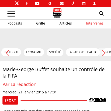
Podcasts
Grille
Articles
Intervenez
POLITIQUE
ECONOMIE
SOCIÉTÉ
LA RADIO DE L'AUTO
LA 
Marie-George Buffet souhaite un contrôle de
la FIFA
Par La rédaction
mercredi 21 janvier 2015 à 17:01
SPORT
L’ancienne ministre des Sports s’est prononcée pour