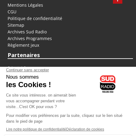
Mentions Légales
CGU
Politique de confidentialité
Sitemap
Archives Sud Radio
Archives Programmes
Règlement jeux
Partenaires
fiducial.fr
lyoncapitale.fr
olympique-et-lyonnais.com
L'application Iphone / Android
Téléchargez l'application
Les cookies