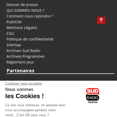
Dossier de presse
QUI SOMMES-NOUS ?
Comment nous rejoindre ?
Publicité
Mentions Légales
CGU
Politique de confidentialité
Sitemap
Archives Sud Radio
Archives Programmes
Règlement jeux
Partenaires
fiducial.fr
lyoncapitale.fr
olympique-et-lyonnais.com
L'application Iphone / Android