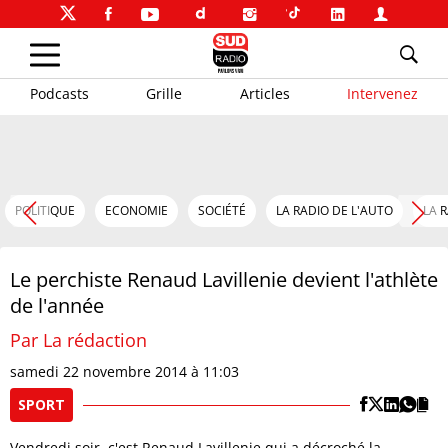
Podcasts
Grille
Articles
Intervenez
POLITIQUE
ECONOMIE
SOCIÉTÉ
LA RADIO DE L'AUTO
LA 
Le perchiste Renaud Lavillenie devient l'athlète
de l'année
Par La rédaction
samedi 22 novembre 2014 à 11:03
SPORT
Vendredi soir, c'est Renaud Lavillenie qui a décroché la