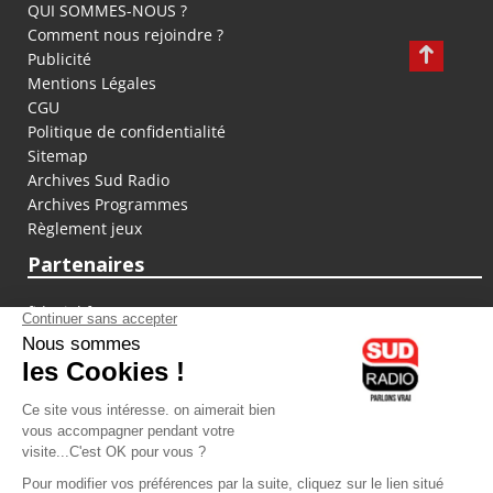
QUI SOMMES-NOUS ?
Comment nous rejoindre ?
Publicité
Mentions Légales
CGU
Politique de confidentialité
Sitemap
Archives Sud Radio
Archives Programmes
Règlement jeux
Partenaires
fiducial.fr
lyoncapitale.fr
olympique-et-lyonnais.com
L'application Iphone / Android
Téléchargez l'application