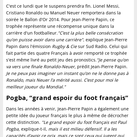
C'est ce lundi que le suspens prendra fin. Lionel Messi,
Cristiano Ronaldo ou Manuel Neuer remportera dans la
soirée le Ballon d'Or 2014. Pour Jean-Pierre Papin, ce
trophée représente une récompense unique dans la
carrière d'un footballeur.
"C’est la plus belle consécration
qu’on puisse avoir dans une carrière"
, explique Jean-Pierre
Papin dans l'émission
Rugby & Cie
sur Sud Radio. Celui qui
fait partie des quatre Français à avoir remporté ce trophée
s'est même livré au petit jeu des pronostics.
"Je pense qu’on
va vers une finale Ronaldo-Neuer,
prédit Jean-Pierre Papin.
Je ne peux pas imaginer un instant qu’on ne le donne pas à
Ronaldo, mais Neuer l’a mérité aussi. C’est pour moi le
meilleur joueur du Mondial."
Pogba, “grand espoir du foot français”
Dans les années à venir, Jean-Pierre Papin a également une
petite idée du joueur français le plus à même de décrocher
cette distinction.
"Le grand espoir du foot français est Paul
Pogba,
explique-t-il,
mais il est milieu défensif. Il a les
capacités d’avoir ce prix, mais ce sont ceux qui jugent qui