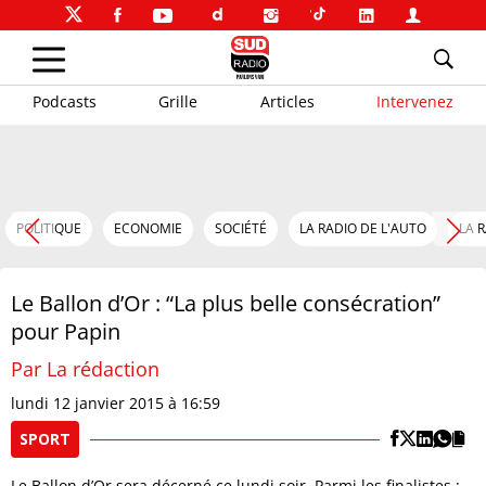
Podcasts
Grille
Articles
Intervenez
POLITIQUE
ECONOMIE
SOCIÉTÉ
LA RADIO DE L'AUTO
LA 
Le Ballon d’Or : “La plus belle consécration”
pour Papin
Par La rédaction
lundi 12 janvier 2015 à 16:59
SPORT
Le Ballon d’Or sera décerné ce lundi soir. Parmi les finalistes :