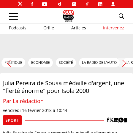
Podcasts
Grille
Articles
Intervenez
POLITIQUE
ECONOMIE
SOCIÉTÉ
LA RADIO DE L'AUTO
LA 
Julia Pereira de Sousa médaille d'argent, une
"fierté énorme" pour Isola 2000
Par La rédaction
vendredi 16 février 2018 à 10:44
SPORT
Julia Pereira de Sousa a remporté la médaille d'argent du