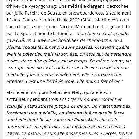
d'hiver de Pyeongchang. Une médaille d’argent, décrochée
par Julia Pereira de Sousa, en snowboardcross, à seulement
16 ans. Dans sa station d’Isola 2000 (Alpes-Maritimes), on a
suivi de près son exploit. Nicolas Marchetti est le gérant du
bar Le Spot, et ami de la famille :
"L’ambiance était géniale,
ça a crié, on a ouvert les bouteilles de champagne, on a
pleuré. Toutes les émotions sont passées. On savait qu’elle
avait le potentiel, mais vu son âge, on essayait de s’attendre
à rien, de se dire qu’elle avait le temps. En même temps, vu
ses capacités, on avait confiance en elle et on espérait une
médaille quand même. Finalement, elle a surpassé nos
attentes. C’est une fierté énorme. Elle nous a fait rêver."
Même émotion pour Sébastien Pléty, qui a été son
entraîneur pendant trois ans :
"Je suis super content et
soulagé. J'étais stressé jusqu'à ce matin. On n'attendait pas
forcément une médaille, on s'attendait à ce qu'elle fasse
une belle demi-finale, voire une finale. Mais elle était
déterminait, elle pensait à une médaille et elle a réussi à
l'avoir. Ce matin, je suis allé poser mes filles à l'école, tout le