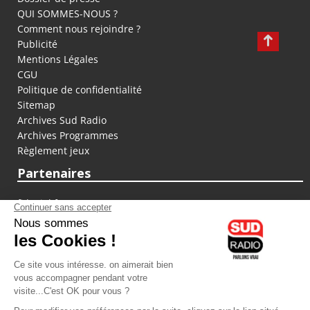
QUI SOMMES-NOUS ?
Comment nous rejoindre ?
Publicité
Mentions Légales
CGU
Politique de confidentialité
Sitemap
Archives Sud Radio
Archives Programmes
Règlement jeux
Partenaires
fiducial.fr
lyoncapitale.fr
olympique-et-lyonnais.com
L'application Iphone / Android
Téléchargez l'application