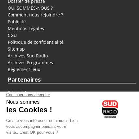
Dossier de presse
QUI SOMMES-NOUS ?
Comment nous rejoindre ?
Publicité
Mentions Légales
CGU
Politique de confidentialité
Sitemap
Archives Sud Radio
Archives Programmes
Règlement jeux
Partenaires
fiducial.fr
lyoncapitale.fr
olympique-et-lyonnais.com
L'application Iphone / Android
Téléchargez l'application