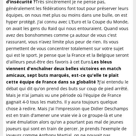
d'insécurité ?
Très sincèrement je ne pense pas,
généralement les fédérations font tout pour préserver leurs
équipes, on nous met plus ou moins dans une bulle, on est
hyper protégé. J'ai connu avec L'Euro et la Coupe du Monde,
on avait les gens du Raid qui nous entouraient. Quand vous
avez des bonshommes comme ça autour de vous c'est
rassurant, vous n’avez limite plus peur de rien. Ils vous
permettent de vous concentrer totalement sur votre sujet
qui est le sport. Je pense que la France et la Belgique seront
d'ailleurs peut-être des favoris à cet Euro.
Les bleus
viennent d'enchaîner deux belles victoires en match
amicaux, sept buts marqués, est-ce qu'elle te plait
cette équipe de France dans sa globalité ?
J'ai entendu le
débat qui dit qu'on prend des buts sur coup de pied arrêté.
Mais je n'ai jamais vu une période où l'équipe de France
gagnait 4-0 tous les matchs. Il y aura toujours quelque
chose à redire. Mais j'ai l'impression que Didier Deschamps
est en train d'amener une vraie vie à ce groupe-là et une
vraie émulation alors qu'on a pourtant pas mal de jeunes
joueurs qui sont en train de percer. Je prends l'exemple de
joueurs comme Anthony Martial, on ne pouvait pas