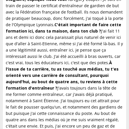
train de passer le certificat d'entraîneur de gardien de but
avec la Fédération française de football. Ils nous demandent
de pratiquer beaucoup, donc forcément, j'ai toqué à la porte
de l'Olympique Lyonnais.
C'était important de faire cette
formation ici, dans ta maison, dans ton club ?
J'ai fait 11
ans et demi ici donc cela paraissait plus naturel de venir ici
que d'aller à Saint-Etienne, même si j'ai été formé là-bas. Il y
a une légitimité aussi, entraîner ici, je pense que ça
intéressait aussi le club. J'ai été accueilli à bras ouverts, car
c'est vrai, tous les éducateurs ici, c'est que des potes.
À
l'issue de ta carrière, tu as touché aux médias, tu t'es
orienté vers une carrière de consultant, pourquoi
aujourd'hui, au bout de quatre ans, tu reviens à cette
formation d'entraîneur ?
J'avais toujours dans la tête de
me former comme entraîneur, car j'avais déjà pratiqué,
notamment à Saint Étienne. J'ai toujours eu cet attrait pour
le fait de pousser quelqu'un, et notamment des gardiens de
but puisque j'ai cette connaissance du poste. Au bout de
quatre ans dans les médias où je me suis vraiment régalé,
c'était une envie. Et puis, j'ai encore un peu de gaz et de