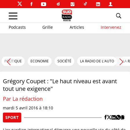
Podcasts
Grille
Articles
Intervenez
POLITIQUE
ECONOMIE
SOCIÉTÉ
LA RADIO DE L'AUTO
LA 
Grégory Coupet : "Le haut niveau est avant
tout une exigence"
Par La rédaction
mardi 5 avril 2016 à 18:10
SPORT
L'ex gardien international démarre une nouvelle vie du côté de