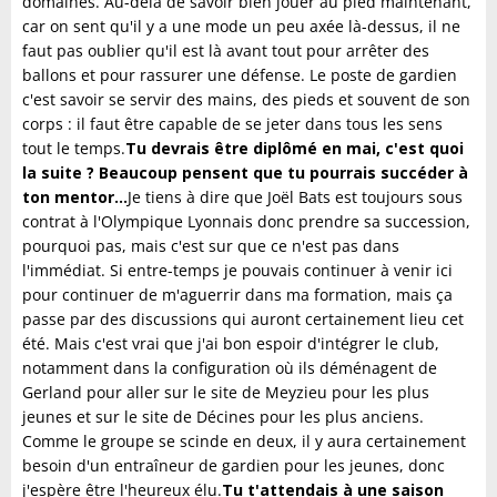
domaines. Au-delà de savoir bien jouer au pied maintenant,
car on sent qu'il y a une mode un peu axée là-dessus, il ne
faut pas oublier qu'il est là avant tout pour arrêter des
ballons et pour rassurer une défense. Le poste de gardien
c'est savoir se servir des mains, des pieds et souvent de son
corps : il faut être capable de se jeter dans tous les sens
tout le temps.
Tu devrais être diplômé en mai, c'est quoi
la suite ? Beaucoup pensent que tu pourrais succéder à
ton mentor...
Je tiens à dire que Joël Bats est toujours sous
contrat à l'Olympique Lyonnais donc prendre sa succession,
pourquoi pas, mais c'est sur que ce n'est pas dans
l'immédiat. Si entre-temps je pouvais continuer à venir ici
pour continuer de m'aguerrir dans ma formation, mais ça
passe par des discussions qui auront certainement lieu cet
été. Mais c'est vrai que j'ai bon espoir d'intégrer le club,
notamment dans la configuration où ils déménagent de
Gerland pour aller sur le site de Meyzieu pour les plus
jeunes et sur le site de Décines pour les plus anciens.
Comme le groupe se scinde en deux, il y aura certainement
besoin d'un entraîneur de gardien pour les jeunes, donc
j'espère être l'heureux élu.
Tu t'attendais à une saison