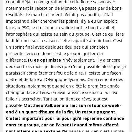
connait déjà la configuration de cette fin de saison avec
notamment la réception de Monaco. Ça passe par de bons
résultats. Le match à Lorient n'était pas anodin, c'était
important d'aller chercher les points. Il y a eu un exploit
face au PSG, je crois que ça valide tout le bon travail et
l'atmosphère qui existe au sein du groupe. C'est ce qui fera
la différence sur la saison : cette capacité à tenir bon. C'est
un sprint final avec quelques équipes qui sont bien
présentes encore donc c'est le groupe qui fera la
différence.
Tu es optimiste ?
Inévitablement. Il y a encore
deux ou trois mois, je disais que c'était possible alors que ça
paraissait complètement fou de le dire. Il existe une façon
d'être et de faire à l'Olympique lyonnais. On a remonté des
situations, notamment quand on a été la première année
champion face à Lens, on avait aussi ce scénario-là. Il va
falloir s'accrocher. Tant qu'on tient ce rêve, tout est
possible.
Matthieu Valbuena a fait son retour ce week-
end à un quart d'heure de la fin. Un retour gagnant.
C'était important pour lui pour qu'il reprenne confiance
dans ce groupe, car on l'a senti quand même affecté
par l'affaire de la Sextape ?
Je pense que rien n'est simple