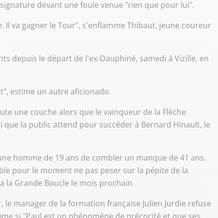
 signature devant une foule venue "rien que pour lui".
re. Il va gagner le Tour", s'enflamme Thibaut, jeune coureur
nts depuis le départ de l'ex-Dauphiné, samedi à Vizille, en
t", estime un autre aficionado.
oute une couche alors que le vainqueur de la Flèche
lui que la public attend pour succéder à Bernard Hinault, le
 jeune homme de 19 ans de combler un manque de 41 ans.
ble pour le moment ne pas peser sur la pépite de la
 la Grande Boucle le mois prochain.
 le manager de la formation française Julien Jurdie refuse
 même si "Paul est un phénomène de précocité et que ses