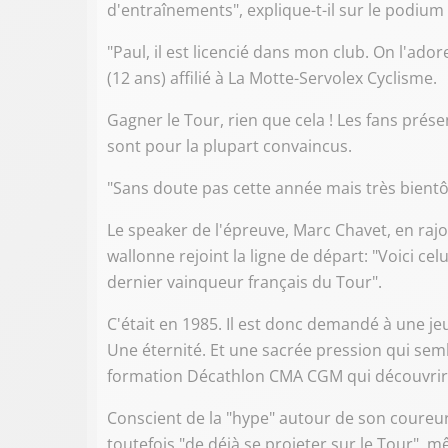
d'entraînements", explique-t-il sur le podium
"Paul, il est licencié dans mon club. On l'ado
(12 ans) affilié à La Motte-Servolex Cyclisme.
Gagner le Tour, rien que cela ! Les fans prése
sont pour la plupart convaincus.
"Sans doute pas cette année mais très bientô
Le speaker de l'épreuve, Marc Chavet, en raj
wallonne rejoint la ligne de départ: "Voici ce
dernier vainqueur français du Tour".
C'était en 1985. Il est donc demandé à une
Une éternité. Et une sacrée pression qui sem
formation Décathlon CMA CGM qui découvrira
Conscient de la "hype" autour de son coureur,
toutefois "de déjà se projeter sur le Tour",