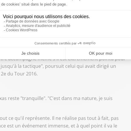
ant la 5e étape du Tour Auvergne-Rhone-Alpes cycling race (ex-Duaphiné) entre Saint-
 d'être accompagné même s'il est extrêmement pointu pour
jusqu'à la tactique", poursuit celui qui avait dirigé un
 2e du Tour 2016.
as reste "tranquille". "C'est dans ma nature, je suis
t ce qu'il représente. Il ne réalise pas tout à fait, pas
ce est un événement immense, et à quel point il va le