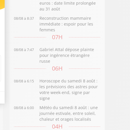
euros : date limite prolongée
au 31 août
Reconstruction mammaire
08/08 à 8:37
immédiate : espoir pour les
femmes
07H
Gabriel Attal dépose plainte
08/08 à 7:47
pour ingérence étrangère
russe
06H
Horoscope du samedi 8 août :
08/08 à 6:15
les prévisions des astres pour
votre week-end, signe par
signe
Météo du samedi 8 août : une
08/08 à 6:00
journée estivale, entre soleil,
chaleur et orages localisés
04H