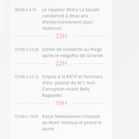
Le rappeur Moha La Squale
08/08 à 4:10
condamné à deux ans
d'emprisonnement pour
violences
23H
Soirée de solidarité au Porge
07/08 à 23:28
après le mégafeu de Gironde
22H
Emploi à la RATP et fonctions
07/08 à 22:12
d'élu: plainte de AC!! Anti-
Corruption visant Bally
Bagayoko
19H
Kasia Niewiadoma s'impose
07/08 à 19:05
au Mont Ventoux et prend le
jaune