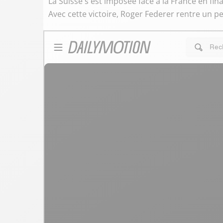
La Suisse s'est imposée face à la France en fin
Avec cette victoire, Roger Federer rentre un p