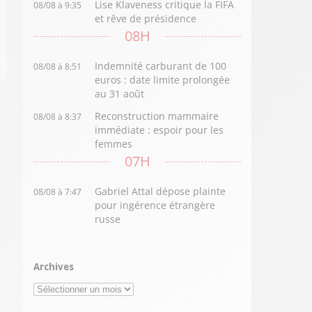
Lise Klaveness critique la FIFA
08/08 à 9:35
et rêve de présidence
08H
Indemnité carburant de 100
08/08 à 8:51
euros : date limite prolongée
au 31 août
Reconstruction mammaire
08/08 à 8:37
immédiate : espoir pour les
femmes
07H
Gabriel Attal dépose plainte
08/08 à 7:47
pour ingérence étrangère
russe
Archives
Archives