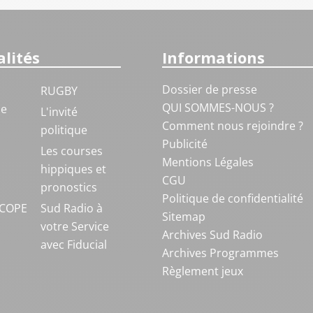
lités
Informations
Dossier de presse
RUGBY
QUI SOMMES-NOUS ?
ue
L'invité
Comment nous rejoindre ?
politique
Publicité
S
Les courses
Mentions Légales
hippiques et
CGU
pronostics
Politique de confidentialité
COPE
Sud Radio à
Sitemap
votre Service
Archives Sud Radio
avec Fiducial
Archives Programmes
Règlement jeux