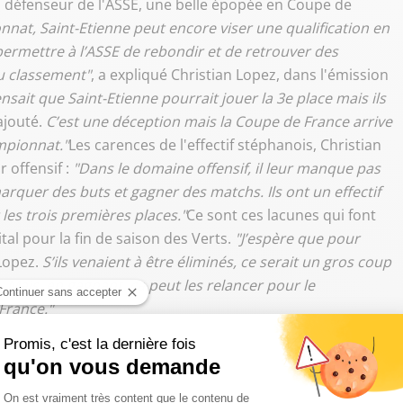
n défenseur de l'ASSE, une belle épopée en Coupe de
nat, Saint-Etienne peut encore viser une qualification en
ermettre à l’ASSE de rebondir et de retrouver des
du classement"
, a expliqué Christian Lopez, dans l'émission
sait que Saint-Etienne pourrait jouer la 3e place mais ils
l ajouté.
C’est une déception mais la Coupe de France arrive
ampionnat."
Les carences de l'effectif stéphanois, Christian
 offensif :
"Dans le domaine offensif, il leur manque pas
rquer des buts et gagner des matchs. Ils ont un effectif
les trois premières places."
Ce sont ces lacunes qui font
l pour la fin de saison des Verts.
"J’espère que pour
 Lopez.
S’ils venaient à être éliminés, ce serait un gros coup
tre. Mais, en gagnant, ça peut les relancer pour le
France."
ivre Sud Radio