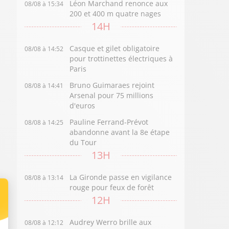
Léon Marchand renonce aux
08/08 à 15:34
200 et 400 m quatre nages
14H
Casque et gilet obligatoire
08/08 à 14:52
pour trottinettes électriques à
Paris
Bruno Guimaraes rejoint
08/08 à 14:41
Arsenal pour 75 millions
d'euros
Pauline Ferrand-Prévot
08/08 à 14:25
abandonne avant la 8e étape
du Tour
13H
La Gironde passe en vigilance
08/08 à 13:14
rouge pour feux de forêt
12H
Audrey Werro brille aux
08/08 à 12:12