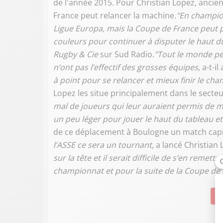
de l'année 2015. Pour Christian Lopez, ancie
France peut relancer la machine.
"En champion
Ligue Europa, mais la Coupe de France peut p
couleurs pour continuer à disputer le haut 
Rugby & Cie
sur Sud Radio.
"Tout le monde pen
n’ont pas l’effectif des grosses équipes
, a-t-i
à point pour se relancer et mieux finir le ch
Lopez les situe principalement dans le secteur
mal de joueurs qui leur auraient permis de ma
un peu léger pour jouer le haut du tableau et 
de ce déplacement à Boulogne un match capita
l’ASSE ce sera un tournant,
a lancé Christian
sur la tête et il serait difficile de s’en remet
championnat et pour la suite de la Coupe de 
Su