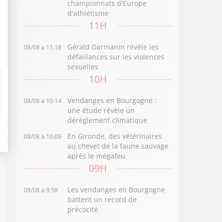
championnats d'Europe
d'athlétisme
11H
Gérald Darmanin révèle les
08/08 à 11:18
défaillances sur les violences
sexuelles
10H
Vendanges en Bourgogne :
08/08 à 10:14
une étude révèle un
dérèglement climatique
En Gironde, des vétérinaires
08/08 à 10:09
au chevet de la faune sauvage
après le mégafeu
09H
Les vendanges en Bourgogne
08/08 à 9:58
battent un record de
précocité