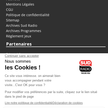
Mentions Légales
CGU
Politique de confidentialité
Sitemap
Archives Sud Radio
Archives Programmes
Règlement jeux
Partenaires
fiducial.fr
lyoncapitale.fr
olympique-et-lyonnais.com
L'application Iphone / Android
Téléchargez l'application
Les cookies