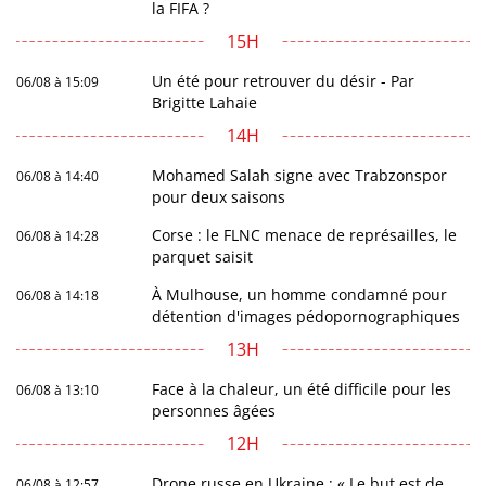
la FIFA ?
15H
Un été pour retrouver du désir - Par
06/08 à 15:09
Brigitte Lahaie
14H
Mohamed Salah signe avec Trabzonspor
06/08 à 14:40
pour deux saisons
Corse : le FLNC menace de représailles, le
06/08 à 14:28
parquet saisit
À Mulhouse, un homme condamné pour
06/08 à 14:18
détention d'images pédopornographiques
13H
Face à la chaleur, un été difficile pour les
06/08 à 13:10
personnes âgées
12H
Drone russe en Ukraine : « Le but est de
06/08 à 12:57