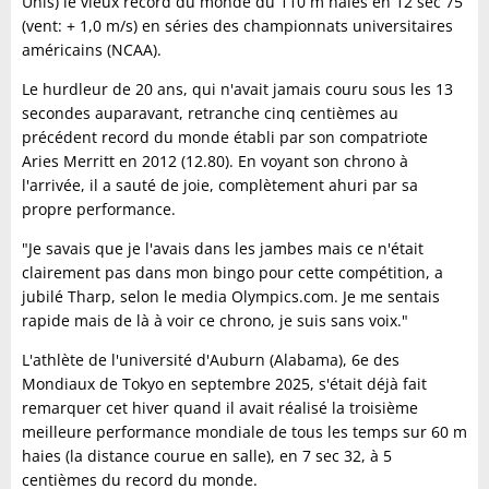
Unis) le vieux record du monde du 110 m haies en 12 sec 75
(vent: + 1,0 m/s) en séries des championnats universitaires
américains (NCAA).
Le hurdleur de 20 ans, qui n'avait jamais couru sous les 13
secondes auparavant, retranche cinq centièmes au
précédent record du monde établi par son compatriote
Aries Merritt en 2012 (12.80). En voyant son chrono à
l'arrivée, il a sauté de joie, complètement ahuri par sa
propre performance.
"Je savais que je l'avais dans les jambes mais ce n'était
clairement pas dans mon bingo pour cette compétition, a
jubilé Tharp, selon le media Olympics.com. Je me sentais
rapide mais de là à voir ce chrono, je suis sans voix."
L'athlète de l'université d'Auburn (Alabama), 6e des
Mondiaux de Tokyo en septembre 2025, s'était déjà fait
remarquer cet hiver quand il avait réalisé la troisième
meilleure performance mondiale de tous les temps sur 60 m
haies (la distance courue en salle), en 7 sec 32, à 5
centièmes du record du monde.