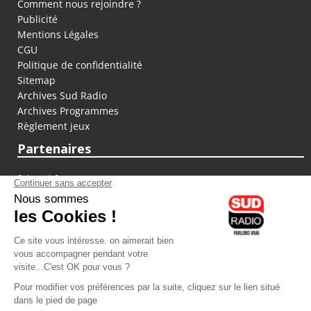
Comment nous rejoindre ?
Publicité
Mentions Légales
CGU
Politique de confidentialité
Sitemap
Archives Sud Radio
Archives Programmes
Règlement jeux
Partenaires
fiducial.fr
lyoncapitale.fr
olympique-et-lyonnais.com
L'application Iphone / Android
Téléchargez l'application