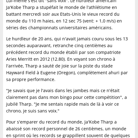
Lui-même s'est dit "sans voix". Le hurdleur américain
Ja'Kobe Tharp a stupéfait le monde de l'athlétisme en
battant mercredi soir aux Etats-Unis le vieux record du
monde du 110 m haies, en 12 sec 75 (vent: + 1,0 m/s) en
séries des championnats universitaires américains.
Le hurdleur de 20 ans, qui n'avait jamais couru sous les 13
secondes auparavant, retranche cinq centièmes au
précédent record du monde établi par son compatriote
Aries Merritt en 2012 (12.80). En voyant son chrono à
l'arrivée, Tharp a sauté de joie sur la piste du stade
Hayward Field à Eugene (Oregon), complètement ahuri par
sa propre performance.
"Je savais que je l'avais dans les jambes mais ce n'était
clairement pas dans mon bingo pour cette compétition", a
jubilé Tharp. "Je me sentais rapide mais de là à voir ce
chrono, je suis sans voix."
Pour s'emparer du record du monde, Ja'Kobe Tharp a
abaissé son record personnel de 26 centièmes, un monde
en sprint où les records se grappillent souvent de quelques