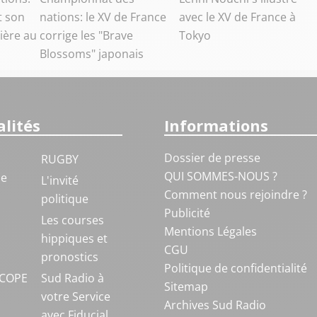
t son
nations: le XV de France
avec le XV de France à
ière au
corrige les "Brave
Tokyo
Blossoms" japonais
lités
Informations
Dossier de presse
RUGBY
QUI SOMMES-NOUS ?
ue
L'invité
Comment nous rejoindre ?
politique
Publicité
S
Les courses
Mentions Légales
hippiques et
CGU
pronostics
Politique de confidentialité
COPE
Sud Radio à
Sitemap
votre Service
Archives Sud Radio
avec Fiducial