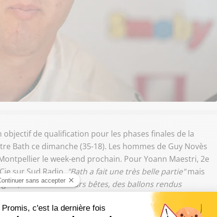
 objectif de qualification pour les phases finales de la
ntre Bath ce dimanche (35-18). Les hommes de Guy Novès
Montpellier le week-end prochain. Pour Yoann Maestri, 2e
 Cie sur Sud Radio,
"Bath a fait une très belle partie"
mais
glais,
"avec des erreurs bêtes, des ballons rendus
à égalité mais il faut rendre hommage à la prestation de
it déjà eu des difficultés en mêlée fermée lors du match