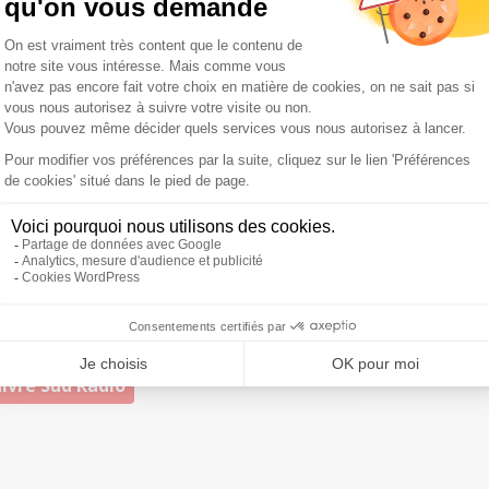
ues et rigoureux avec le ballon cette fois-ci."
à Montpellier, qui devient du coup décisif pour la
ou une défaite, il faut une remise en question. Il faut
ait déjà avant le match. C’est important d’évaluer les
es ballons rendus trop facilement… il faut les avoir en tête
 multiplier les temps de jeu et conserver la possession du
, d'autant que Yoann Maestri ne voit pas Montpellier, déjà
llier va jouer le match à fond,
a-t-il assuré.
C’est une
aff. Mais sur un match à domicile avant la reprise du
ch, pour engranger de la confiance."
ivre Sud Radio