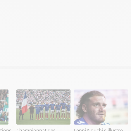
tions:
Championnat des
Lenni Nouchi s'illustre