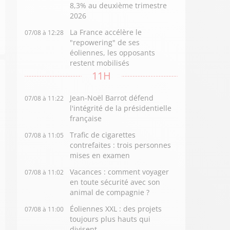
8,3% au deuxième trimestre
2026
La France accélère le
07/08 à 12:28
"repowering" de ses
éoliennes, les opposants
restent mobilisés
11H
Jean-Noël Barrot défend
07/08 à 11:22
l'intégrité de la présidentielle
française
Trafic de cigarettes
07/08 à 11:05
contrefaites : trois personnes
mises en examen
Vacances : comment voyager
07/08 à 11:02
en toute sécurité avec son
animal de compagnie ?
Éoliennes XXL : des projets
07/08 à 11:00
toujours plus hauts qui
divisent