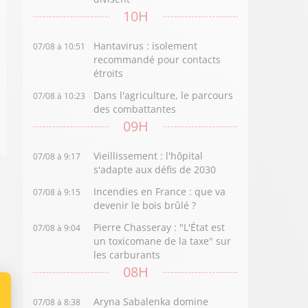
10H
Hantavirus : isolement
07/08 à 10:51
recommandé pour contacts
étroits
Dans l'agriculture, le parcours
07/08 à 10:23
des combattantes
09H
Vieillissement : l'hôpital
07/08 à 9:17
s'adapte aux défis de 2030
Incendies en France : que va
07/08 à 9:15
devenir le bois brûlé ?
Pierre Chasseray : "L'État est
07/08 à 9:04
un toxicomane de la taxe" sur
les carburants
08H
Aryna Sabalenka domine
07/08 à 8:38