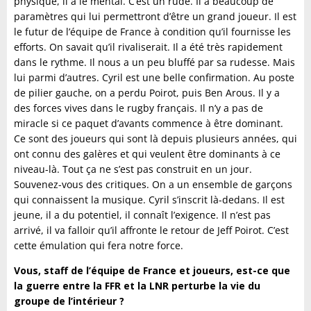
physique, il a le mental. C’est un rude. Il a beaucoup de
paramètres qui lui permettront d’être un grand joueur. Il est
le futur de l’équipe de France à condition qu’il fournisse les
efforts. On savait qu’il rivaliserait. Il a été très rapidement
dans le rythme. Il nous a un peu bluffé par sa rudesse. Mais
lui parmi d’autres. Cyril est une belle confirmation. Au poste
de pilier gauche, on a perdu Poirot, puis Ben Arous. Il y a
des forces vives dans le rugby français. Il n’y a pas de
miracle si ce paquet d’avants commence à être dominant.
Ce sont des joueurs qui sont là depuis plusieurs années, qui
ont connu des galères et qui veulent être dominants à ce
niveau-là. Tout ça ne s’est pas construit en un jour.
Souvenez-vous des critiques. On a un ensemble de garçons
qui connaissent la musique. Cyril s’inscrit là-dedans. Il est
jeune, il a du potentiel, il connaît l’exigence. Il n’est pas
arrivé, il va falloir qu’il affronte le retour de Jeff Poirot. C’est
cette émulation qui fera notre force.
Vous, staff de l’équipe de France et joueurs, est-ce que
la guerre entre la FFR et la LNR perturbe la vie du
groupe de l’intérieur ?