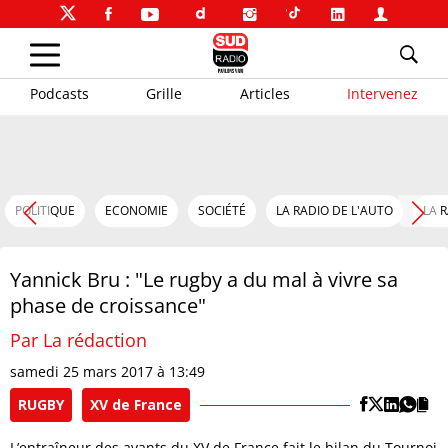
Podcasts
Grille
Articles
Intervenez
POLITIQUE
ECONOMIE
SOCIÉTÉ
LA RADIO DE L'AUTO
LA 
Yannick Bru : "Le rugby a du mal à vivre sa
phase de croissance"
Par La rédaction
samedi 25 mars 2017 à 13:49
RUGBY
XV de France
L’entraîneur des avants du XV de France fait le bilan du Tournoi