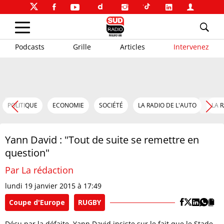
Podcasts
Grille
Articles
Intervenez
POLITIQUE
ECONOMIE
SOCIÉTÉ
LA RADIO DE L'AUTO
LA 
Yann David : "Tout de suite se remettre en
question"
Par La rédaction
lundi 19 janvier 2015 à 17:49
Coupe d'Europe
RUGBY
Déçu par la défaite, Yann David insiste sur le fait que le Stade