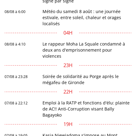
signe par signe
Météo du samedi 8 août : une journée
08/08 à 6:00
estivale, entre soleil, chaleur et orages
localisés
04H
Le rappeur Moha La Squale condamné à
08/08 à 4:10
deux ans d'emprisonnement pour
violences
23H
Soirée de solidarité au Porge après le
07/08 à 23:28
mégafeu de Gironde
22H
Emploi à la RATP et fonctions d'élu: plainte
07/08 à 22:12
de AC!! Anti-Corruption visant Bally
Bagayoko
19H
Kasia Niewiadoma s'impose au Mont
07/08 à 19:05