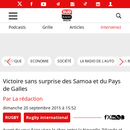
Podcasts
Grille
Articles
Intervenez
POLITIQUE
ECONOMIE
SOCIÉTÉ
LA RADIO DE L'AUTO
LA 
Victoire sans surprise des Samoa et du Pays
de Galles
Par La rédaction
dimanche 20 septembre 2015 à 15:52
RUGBY
Rugby international
Avant de vous faire vivre le choc entre la Nouvelle-Zélande et