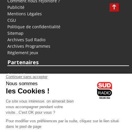
Comment nous rejoindre ?
Publicité
Mentions Légales
CGU
Politique de confidentialité
Sitemap
Archives Sud Radio
Archives Programmes
Règlement jeux
Partenaires
fiducial.fr
lyoncapitale.fr
olympique-et-lyonnais.com
L'application Iphone / Android
Téléchargez l'application
Les cookies