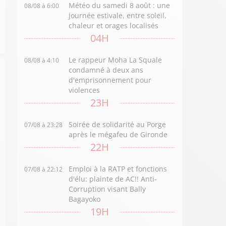
Météo du samedi 8 août : une
08/08 à 6:00
journée estivale, entre soleil,
chaleur et orages localisés
04H
Le rappeur Moha La Squale
08/08 à 4:10
condamné à deux ans
d'emprisonnement pour
violences
23H
Soirée de solidarité au Porge
07/08 à 23:28
après le mégafeu de Gironde
22H
Emploi à la RATP et fonctions
07/08 à 22:12
d'élu: plainte de AC!! Anti-
Corruption visant Bally
Bagayoko
19H