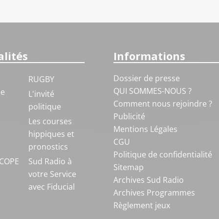
lités
Informations
Dossier de presse
RUGBY
QUI SOMMES-NOUS ?
ue
L'invité
Comment nous rejoindre ?
politique
Publicité
S
Les courses
Mentions Légales
hippiques et
CGU
pronostics
Politique de confidentialité
COPE
Sud Radio à
Sitemap
votre Service
Archives Sud Radio
avec Fiducial
Archives Programmes
Règlement jeux