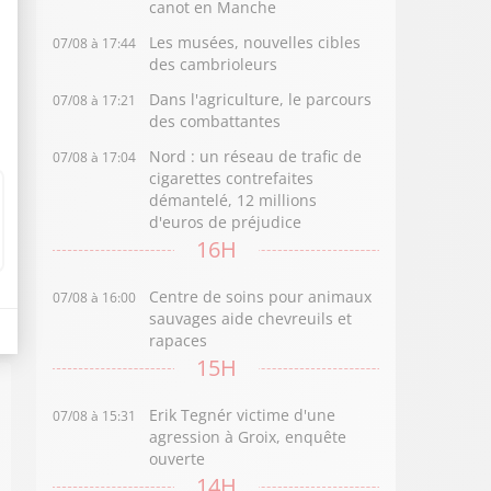
canot en Manche
Les musées, nouvelles cibles
07/08 à 17:44
des cambrioleurs
Dans l'agriculture, le parcours
07/08 à 17:21
des combattantes
Nord : un réseau de trafic de
07/08 à 17:04
cigarettes contrefaites
démantelé, 12 millions
d'euros de préjudice
16H
Centre de soins pour animaux
07/08 à 16:00
sauvages aide chevreuils et
rapaces
15H
Erik Tegnér victime d'une
07/08 à 15:31
agression à Groix, enquête
ouverte
14H