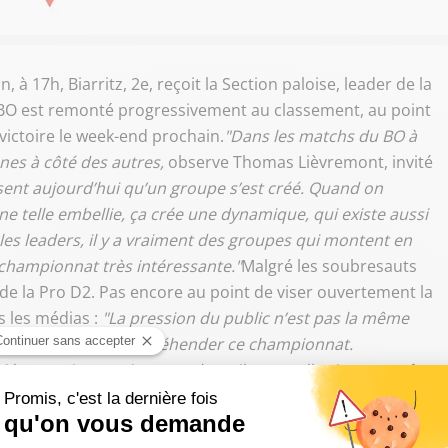
à 17h, Biarritz, 2e, reçoit la Section paloise, leader de la
le BO est remonté progressivement au classement, au point
victoire le week-end prochain.
"Dans les matchs du BO à
 unes à côté des autres,
observe Thomas Lièvremont, invité
sent aujourd’hui qu’un groupe s’est créé. Quand on
e telle embellie, ça crée une dynamique, qui existe aussi
z les leaders, il y a vraiment des groupes qui montent en
e championnat très intéressante."
Malgré les soubresauts
 de la Pro D2. Pas encore au point de viser ouvertement la
s les médias :
"La pression du public n’est pas la même
truire un groupe et appréhender ce championnat.
si la pression ne vient pas des tribunes, elle vient peut-être
tion de remonter tout de suite."
ivre Sud Radio