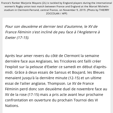
France's flanker Marjorie Mayans (2L) is tackled by England players during the international
women's Rugby union test match between France and England at the Marcel Michelin
stadium in Clermont-Ferrand, central France, on November 9, 2019. (Photo by THIERRY
ZOCCOLAN / AFP)
Pour son deuxième et dernier test d'automne, le XV de
France Féminin s'est incliné de peu face à l'Angleterre à
Exeter (17-15).
Après leur amer revers du côté de Clermont la semaine
dernière face aux Anglaises, les Tricolores ont failli créer
l'exploit sur la pelouse d'Exeter ce samedi en début d'après-
midi. Grâce à deux essais de Sansus et Boujard, les Bleues
menaient jusqu'à la dernière minute (12-15) et un ultime
essai de l'ailier anglaise, Thompson. Le XV de France
Féminin perd donc son deuxième duel de novembre face au
XV de la rose (17-15) mais a pris acte avant leur prochaine
confrontation en ouverture du prochain Tournoi des VI
Nations.