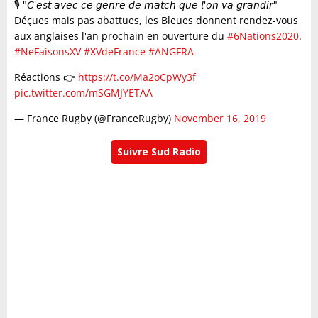
🎙️ "𝘊'𝘦𝘴𝘵 𝘢𝘷𝘦𝘤 𝘤𝘦 𝘨𝘦𝘯𝘳𝘦 𝘥𝘦 𝘮𝘢𝘵𝘤𝘩 𝘲𝘶𝘦 𝘭'𝘰𝘯 𝘷𝘢 𝘨𝘳𝘢𝘯𝘥𝘪𝘳"
Déçues mais pas abattues, les Bleues donnent rendez-vous
aux anglaises l'an prochain en ouverture du
#6Nations2020
.
#NeFaisonsXV
#XVdeFrance
#ANGFRA
Réactions 👉
https://t.co/Ma2oCpWy3f
pic.twitter.com/mSGMJYETAA
— France Rugby (@FranceRugby)
November 16, 2019
Suivre Sud Radio