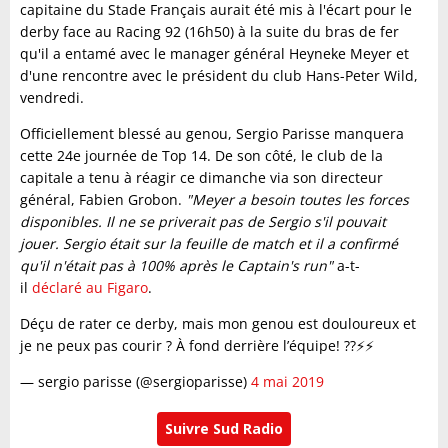
capitaine du Stade Français aurait été mis à l'écart pour le
derby face au Racing 92 (16h50) à la suite du bras de fer
qu'il a entamé avec le manager général Heyneke Meyer et
d'une rencontre avec le président du club Hans-Peter Wild,
vendredi.
Officiellement blessé au genou, Sergio Parisse manquera
cette 24e journée de Top 14. De son côté, le club de la
capitale a tenu à réagir ce dimanche via son directeur
général, Fabien Grobon.
"Meyer a besoin toutes les forces
disponibles. Il ne se priverait pas de Sergio s'il pouvait
jouer. Sergio était sur la feuille de match et il a confirmé
qu'il n'était pas à 100% après le Captain's run"
a-t-
il
déclaré au Figaro
.
Déçu de rater ce derby, mais mon genou est douloureux et
je ne peux pas courir ? À fond derrière l’équipe! ??⚡️⚡️
— sergio parisse (@sergioparisse)
4 mai 2019
Suivre Sud Radio