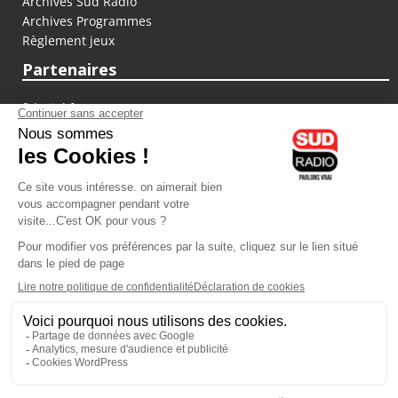
Archives Sud Radio
Archives Programmes
Règlement jeux
Partenaires
fiducial.fr
lyoncapitale.fr
olympique-et-lyonnais.com
L'application Iphone / Android
Téléchargez l'application
Les cookies
Gestion des cookies
Crédit photos : ©Sud Radio / Pierre Olivier