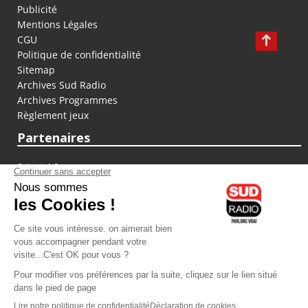
Publicité
Mentions Légales
CGU
Politique de confidentialité
Sitemap
Archives Sud Radio
Archives Programmes
Règlement jeux
Partenaires
fiducial.fr
lyoncapitale.fr
olympique-et-lyonnais.com
L'application Iphone / Android
Téléchargez l'application
Les cookies