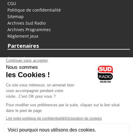
CGU
Politique de confidentialité
Sitemap
Archives Sud Radio
Archives Programmes
Règlement jeux
Partenaires
fiducial.fr
lyoncapitale.fr
olympique-et-lyonnais.com
L'application Iphone / Android
Téléchargez l'application
Les cookies
Gestion des cookies