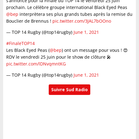
s’annonce pour la Finale du TOP 14 le vendredi 25 juin
prochain. Le célèbre groupe international Black Eyed Peas
@bep
interprètera ses plus grands tubes après la remise du
Bouclier de Brennus !
pic.twitter.com/3JAL7bOOno
— TOP 14 Rugby (@top14rugby)
June 1, 2021
#FinaleTOP14
Les Black Eyed Peas (
@bep
) ont un message pour vous ! 😍
RDV le vendredi 25 juin pour le show de clôture 🎤
pic.twitter.com/lDNvqmntKG
— TOP 14 Rugby (@top14rugby)
June 1, 2021
Suivre Sud Radio