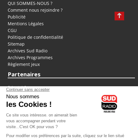
QUI SOMMES-NOUS ?
Comment nous rejoindre ?
Publicité
Mentions Légales
CGU
Politique de confidentialité
Sitemap
Archives Sud Radio
Archives Programmes
Règlement jeux
Partenaires
fiducial.fr
lyoncapitale.fr
olympique-et-lyonnais.com
L'application Iphone / Android
Téléchargez l'application