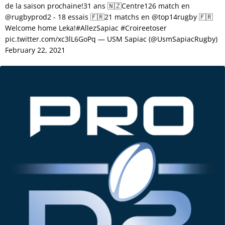
de la saison prochaine!31 ans 🇳🇿Centre126 match en
@rugbyprod2 - 18 essais 🇫🇷21 matchs en @top14rugby 🇫🇷
Welcome home Leka!#AllezSapiac #Croireetoser
pic.twitter.com/xc3lL6GoPq — USM Sapiac (@UsmSapiacRugby)
February 22, 2021