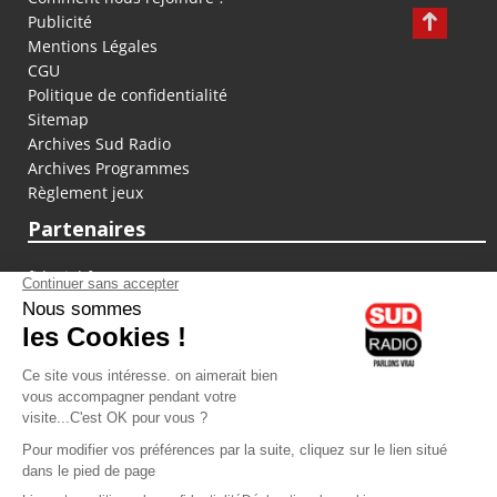
Publicité
Mentions Légales
CGU
Politique de confidentialité
Sitemap
Archives Sud Radio
Archives Programmes
Règlement jeux
Partenaires
fiducial.fr
lyoncapitale.fr
olympique-et-lyonnais.com
L'application Iphone / Android
Téléchargez l'application
Les cookies