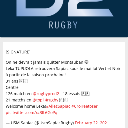
[SIGNATURE]
On ne devrait jamais quitter Montauban 🤭
Leka TUPUOLA retrouvera Sapiac sous le maillot Vert et Noir
à partir de la saison prochaine!
31 ans 🇳🇿
Centre
126 match en
@rugbyprod2
- 18 essais 🇫🇷
21 matchs en
@top14rugby
🇫🇷
Welcome home Leka!
#AllezSapiac
#Croireetoser
pic.twitter.com/xc3lL6GoPq
— USM Sapiac (@UsmSapiacRugby)
February 22, 2021