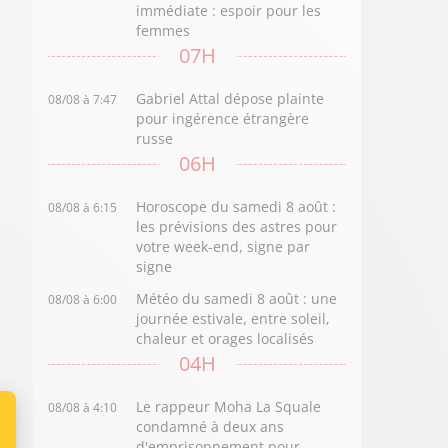
immédiate : espoir pour les
femmes
07H
Gabriel Attal dépose plainte
08/08 à 7:47
pour ingérence étrangère
russe
06H
Horoscope du samedi 8 août :
08/08 à 6:15
les prévisions des astres pour
votre week-end, signe par
signe
Météo du samedi 8 août : une
08/08 à 6:00
journée estivale, entre soleil,
chaleur et orages localisés
04H
Le rappeur Moha La Squale
08/08 à 4:10
condamné à deux ans
d'emprisonnement pour