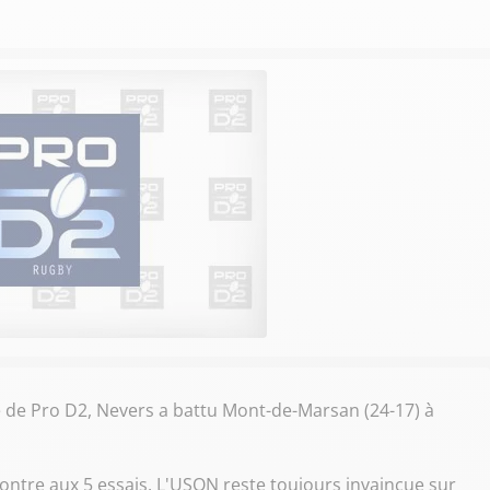
ée de Pro D2, Nevers a battu Mont-de-Marsan (24-17) à
ntre aux 5 essais. L'USON reste toujours invaincue sur