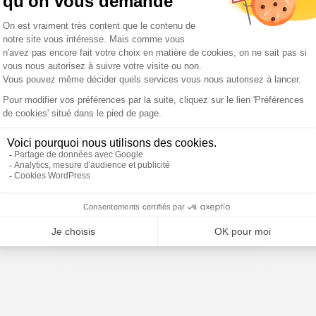
tions:
Championnat des
Lenni Nouchi s'illustre
t son
nations: le XV de France
avec le XV de France à
ière au
corrige les "Brave
Tokyo
Blossoms" japonais