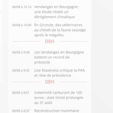
Vendanges en Bourgogne :
08/08 à 10:14
une étude révèle un
dérèglement climatique
En Gironde, des vétérinaires
08/08 à 10:09
au chevet de la faune sauvage
après le mégafeu
09H
Les vendanges en Bourgogne
08/08 à 9:58
battent un record de
précocité
Lise Klaveness critique la FIFA
08/08 à 9:35
et rêve de présidence
08H
Indemnité carburant de 100
08/08 à 8:51
euros : date limite prolongée
au 31 août
Reconstruction mammaire
08/08 à 8:37