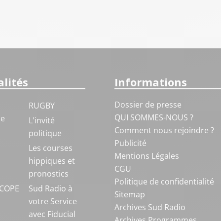
lités
Informations
Dossier de presse
RUGBY
QUI SOMMES-NOUS ?
ue
L'invité
Comment nous rejoindre ?
politique
Publicité
S
Les courses
Mentions Légales
hippiques et
CGU
pronostics
Politique de confidentialité
COPE
Sud Radio à
Sitemap
votre Service
Archives Sud Radio
avec Fiducial
Archives Programmes