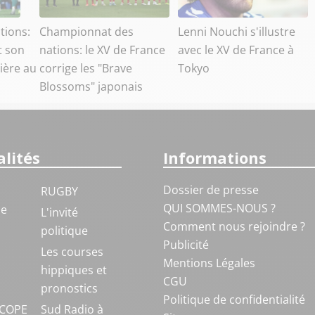
tions:
Championnat des
Lenni Nouchi s'illustre
t son
nations: le XV de France
avec le XV de France à
ière au
corrige les "Brave
Tokyo
Blossoms" japonais
lités
Informations
Dossier de presse
RUGBY
QUI SOMMES-NOUS ?
ue
L'invité
Comment nous rejoindre ?
politique
Publicité
S
Les courses
Mentions Légales
hippiques et
CGU
pronostics
Politique de confidentialité
COPE
Sud Radio à