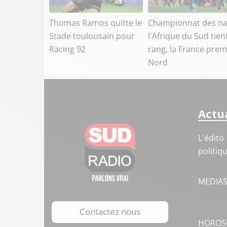
Thomas Ramos quitte le
Championnat des na
Stade toulousain pour
l'Afrique du Sud tien
Racing 92
rang, la France prem
Nord
Actua
L'édito
politiq
MEDIA
Contactez nous
HOROS