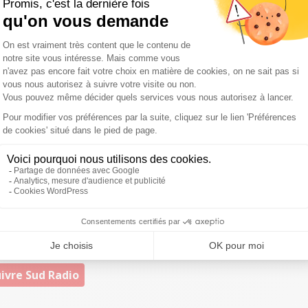
 de l'indiscipline iséroise (nouveau carton jaune pour
nalités puis trois essais de pénalité (56e), de Hamdaoui
'orgueil, Jacquot (79e) est allé enlever le bonus offensif
 forteresse imprenable pour la 21ème fois de suite et
aux joueurs du trio Quesada-Raiwalui-Isaac de revenir à
lois, c'est un nouveau lourd revers à l'extérieur (et à
a réception de Perpignan dans une semaine.
ent de 23 points à Aguiléra. Grâce à cette victoire, ils
ement ! ?
pic.twitter.com/wHf3FTuJDc
018
ivre Sud Radio