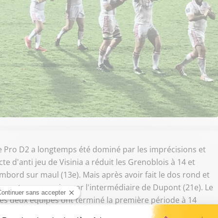
 Pro D2 a longtemps été dominé par les imprécisions et
cte d'anti jeu de Visinia a réduit les Grenoblois à 14 et
bord sur maul (13e). Mais après avoir fait le dos rond et
our en terre promise par l'intermédiaire de Dupont (21e). Le
 les deux équipes ont terminé la première période à 14
eghel. Juste avant la pause, Pierre Bernard a donné