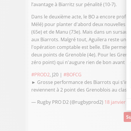
l’avantage à Biarritz sur pénalité (10-7).
Dans le deuxième acte, le BO a encore profité
Mélé) pour planter d'abord deux nouvelles pé
(65e) et de Manu (73e). Mais dans un sursaut d
aux Biarrots. Malgré tout, Aguilera reste une
l'opération comptable est belle. Elle permet 
deux points de Grenoble (4e). Pour les Grenob
zéro point) qui n'augure rien de bon avant l
#PROD2
, J20 |
#BOFCG
► Grosse performance des Biarrots qui s'impos
reviennent à 2 point des Grenoblois au class
— Rugby PRO D2 (@rugbyprod2)
18 janvier 2
Su