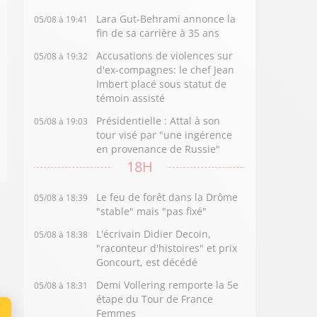
Lara Gut-Behrami annonce la
05/08 à 19:41
fin de sa carrière à 35 ans
Accusations de violences sur
05/08 à 19:32
d'ex-compagnes: le chef Jean
Imbert placé sous statut de
témoin assisté
Présidentielle : Attal à son
05/08 à 19:03
tour visé par "une ingérence
en provenance de Russie"
18H
Le feu de forêt dans la Drôme
05/08 à 18:39
"stable" mais "pas fixé"
L'écrivain Didier Decoin,
05/08 à 18:38
"raconteur d'histoires" et prix
Goncourt, est décédé
Demi Vollering remporte la 5e
05/08 à 18:31
étape du Tour de France
Femmes