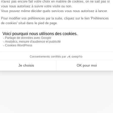
 heureux d'annoncer la signature de Thomas Hoarau en
quiEsBesiers
pic.twitter.com/RWUpSvnoSh
ivre Sud Radio