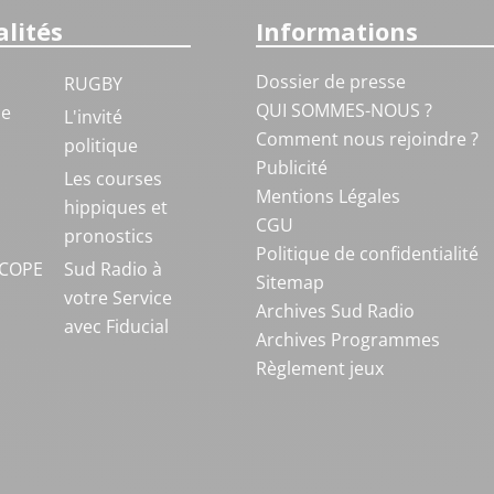
lités
Informations
Dossier de presse
RUGBY
QUI SOMMES-NOUS ?
ue
L'invité
Comment nous rejoindre ?
politique
Publicité
S
Les courses
Mentions Légales
hippiques et
CGU
pronostics
Politique de confidentialité
COPE
Sud Radio à
Sitemap
votre Service
Archives Sud Radio
avec Fiducial
Archives Programmes
Règlement jeux