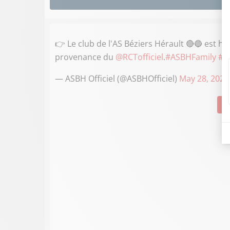
👉 Le club de l'AS Béziers Hérault 🔴🔵 est
provenance du
@RCTofficiel
.
#ASBHFamily
#A
— ASBH Officiel (@ASBHOfficiel)
May 28, 2021
Su