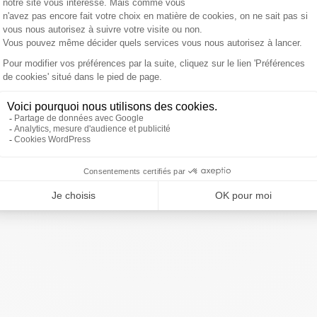
e poule pour savoir si elle se qualifie en tant que
 Nouvelle-Zélande ou l'Afrique du Sud ne marque aucun
e l'Argentine. Ils devront attendre le résultat de
#AFSNZL
 non les 1/2 finale de la compétition.
#FranceU20
#FRAARG
r.com/n4Fa00G4vt
)
12 juin 2019
ivre Sud Radio