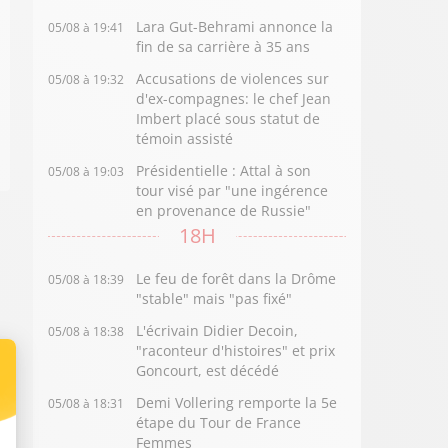
Lara Gut-Behrami annonce la
05/08 à 19:41
fin de sa carrière à 35 ans
Accusations de violences sur
05/08 à 19:32
d'ex-compagnes: le chef Jean
Imbert placé sous statut de
témoin assisté
Présidentielle : Attal à son
05/08 à 19:03
tour visé par "une ingérence
en provenance de Russie"
18H
Le feu de forêt dans la Drôme
05/08 à 18:39
"stable" mais "pas fixé"
L'écrivain Didier Decoin,
05/08 à 18:38
"raconteur d'histoires" et prix
Goncourt, est décédé
Demi Vollering remporte la 5e
05/08 à 18:31
étape du Tour de France
Femmes