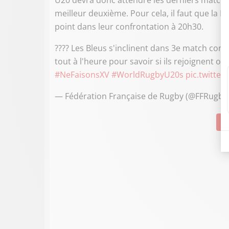
U20 devra donc attendre les derniers matchs d
meilleur deuxième. Pour cela, il faut que la
point dans leur confrontation à 20h30.
???? Les Bleus s'inclinent dans 3e match contr
tout à l'heure pour savoir si ils rejoignent ou
#NeFaisonsXV
#WorldRugbyU20s
pic.twitte
— Fédération Française de Rugby (@FFRugby
Su