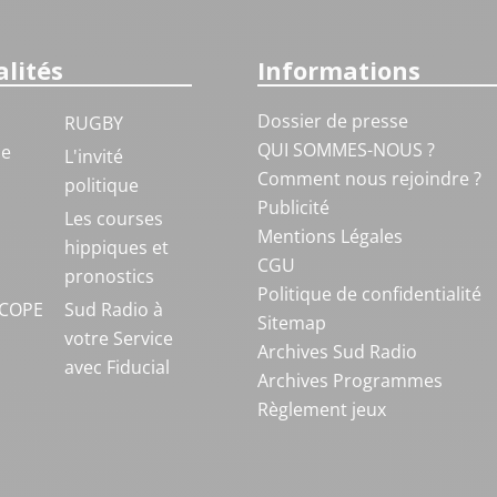
lités
Informations
Dossier de presse
RUGBY
QUI SOMMES-NOUS ?
ue
L'invité
Comment nous rejoindre ?
politique
Publicité
S
Les courses
Mentions Légales
hippiques et
CGU
pronostics
Politique de confidentialité
COPE
Sud Radio à
Sitemap
votre Service
Archives Sud Radio
avec Fiducial
Archives Programmes
Règlement jeux