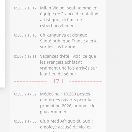
Milan Violon, seul homme en
05/08 à 18:17
équipe de France de natation
artistique, victime de
cyberharcèlement
Chikungunya et dengue :
05/08 à 18:16
Santé publique France alerte
sur les cas locaux
Vacances d'été : voici ce que
05/08 à 18:11
les Français achètent
vraiment une fois arrivés sur
leur lieu de séjour
17H
Médecine : 10.260 postes
05/08 à 17:59
d'internes ouverts pour la
promotion 2026, annonce le
gouvernement
Club Med Afrique du Sud :
05/08 à 17:50
employé accusé de viol et