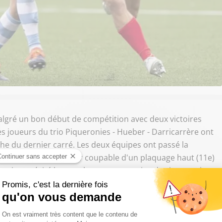
Malgré un bon début de compétition avec deux victoires
 les joueurs du trio Piqueronies - Hueber - Darricarrère ont
he du dernier carré. Les deux équipes ont passé la
on rouge pour Zegueur coupable d'un plaquage haut (11e)
 qui ont récité leur rugby avec pas moins de cinq essais
s (Lebel, Taofifenua, Delord et Joseph) et donc une défaite
uxièmes de leur poule à égalité avec l'Argentine (11
 une meilleure différence de points. L'équipe de France