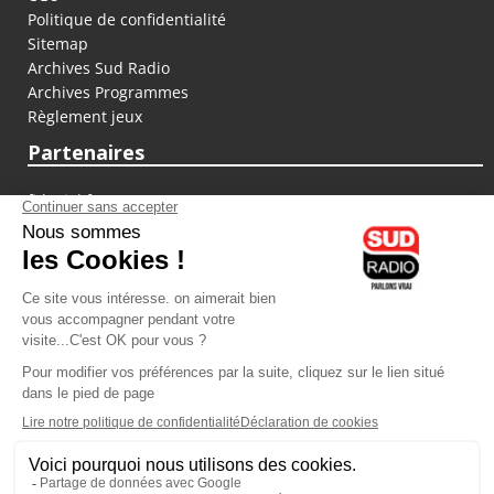
Politique de confidentialité
Sitemap
Archives Sud Radio
Archives Programmes
Règlement jeux
Partenaires
fiducial.fr
lyoncapitale.fr
olympique-et-lyonnais.com
L'application Iphone / Android
Téléchargez l'application
Les cookies
Gestion des cookies