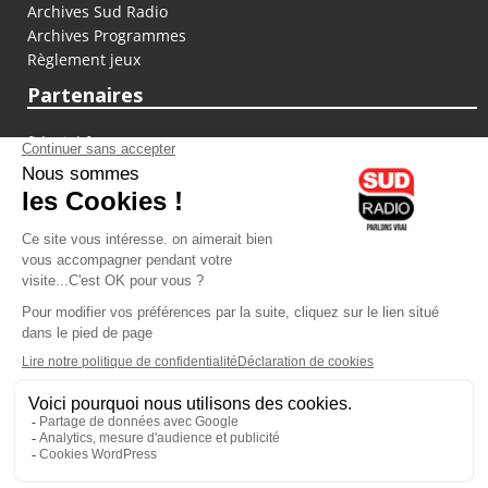
Archives Sud Radio
Archives Programmes
Règlement jeux
Partenaires
fiducial.fr
lyoncapitale.fr
olympique-et-lyonnais.com
L'application Iphone / Android
Téléchargez l'application
Les cookies
Gestion des cookies
Crédit photos : ©Sud Radio / Pierre Olivier