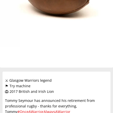
⚔️ Glasgow Warriors legend
🏴󠁧󠁢󠁳󠁣󠁴󠁿 Try machine
🦁 2017 British and Irish Lion
Tommy Seymour has announced his retirement from
professional rugby - thanks for everything,
Tommy
#OnceAWarriorAlwaysAWarrior