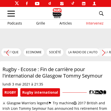
Podcasts
Grille
Articles
Intervenez
POLITIQUE
ECONOMIE
SOCIÉTÉ
LA RADIO DE L'AUTO
LA 
Rugby - Ecosse : Fin de carrière pour
l'international de Glasgow Tommy Seymour
lundi 3 mai 2021 à 21:35
RUGBY
Rugby international
⚔️ Glasgow Warriors legend🏴󠁧󠁢󠁳󠁣󠁴󠁿 Try machine🦁 2017 British and
Irish Lion Tommy Seymour has announced his retirement from