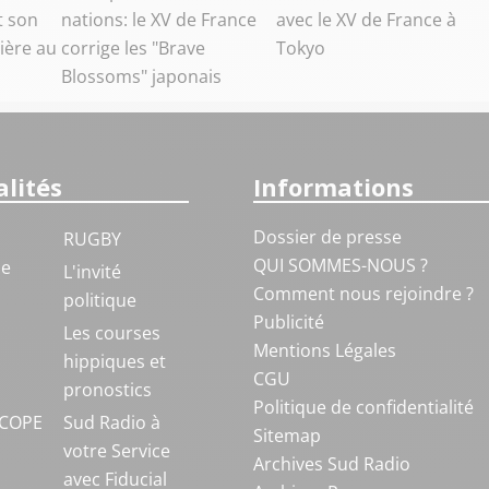
t son
nations: le XV de France
avec le XV de France à
ière au
corrige les "Brave
Tokyo
Blossoms" japonais
lités
Informations
Dossier de presse
RUGBY
QUI SOMMES-NOUS ?
ue
L'invité
Comment nous rejoindre ?
politique
Publicité
S
Les courses
Mentions Légales
hippiques et
CGU
pronostics
Politique de confidentialité
COPE
Sud Radio à
Sitemap
votre Service
Archives Sud Radio
avec Fiducial