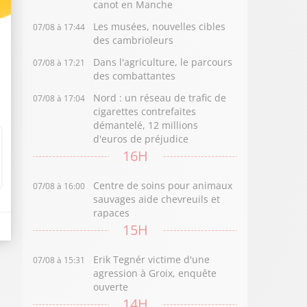
canot en Manche
Les musées, nouvelles cibles
07/08 à 17:44
des cambrioleurs
Dans l'agriculture, le parcours
07/08 à 17:21
des combattantes
Nord : un réseau de trafic de
07/08 à 17:04
cigarettes contrefaites
démantelé, 12 millions
d'euros de préjudice
16H
Centre de soins pour animaux
07/08 à 16:00
sauvages aide chevreuils et
rapaces
15H
Erik Tegnér victime d'une
07/08 à 15:31
agression à Groix, enquête
ouverte
14H