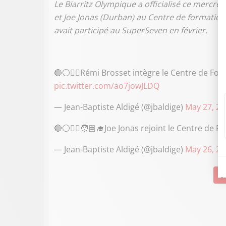
Le Biarritz Olympique a officialisé ce mercred
et Joe Jonas (Durban) au Centre de formatio
avait participé au SuperSeven en février.
🔴⚪️✍🏻Rémi Brosset intègre le Centre de Fo
pic.twitter.com/ao7jowJLDQ
— Jean-Baptiste Aldigé (@jbaldige)
May 27, 20
🔴⚪️✍🏻🧑🏽‍🎓Joe Jonas rejoint le Centre de 
— Jean-Baptiste Aldigé (@jbaldige)
May 26, 20
Su