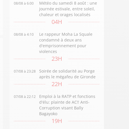
Météo du samedi 8 août : une
08/08 à 6:00
journée estivale, entre soleil,
chaleur et orages localisés
04H
Le rappeur Moha La Squale
08/08 à 4:10
condamné à deux ans
d'emprisonnement pour
violences
23H
Soirée de solidarité au Porge
07/08 à 23:28
après le mégafeu de Gironde
22H
Emploi à la RATP et fonctions
07/08 à 22:12
d'élu: plainte de AC!! Anti-
Corruption visant Bally
Bagayoko
19H