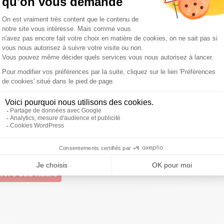
i les signatures des ailiers ou arrières Rémi Brosset (Agen)
n. Le premier nommé n'a pas joué en pro avec le SUA mais
rmation
@BOPBweb
; Benvengut Moussu ( occitan )
20
Formation
@BOPBweb
pic.twitter.com/Ag0b4jrHgu
20
ivre Sud Radio