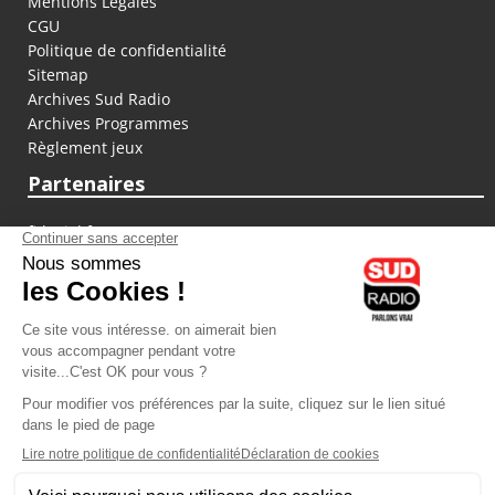
Mentions Légales
CGU
Politique de confidentialité
Sitemap
Archives Sud Radio
Archives Programmes
Règlement jeux
Partenaires
fiducial.fr
lyoncapitale.fr
olympique-et-lyonnais.com
L'application Iphone / Android
Téléchargez l'application
Les cookies
Gestion des cookies