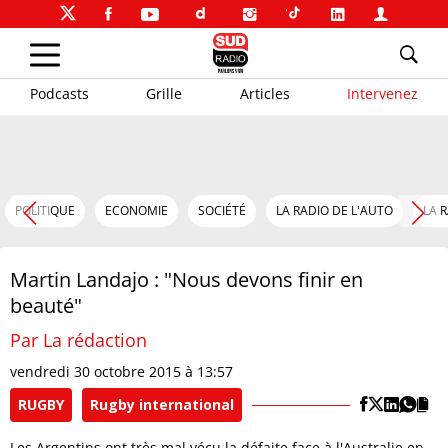
Podcasts
Grille
Articles
Intervenez
POLITIQUE
ECONOMIE
SOCIÉTÉ
LA RADIO DE L'AUTO
LA 
Martin Landajo : "Nous devons finir en
beauté"
Par La rédaction
vendredi 30 octobre 2015 à 13:57
RUGBY
Rugby international
Les Argentins ont très mal vécu la défaite face à l'Australie en