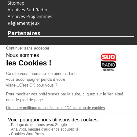
Sitemap
Archives Sud Radio
Archives Programmes
Règlement jeux
Partenaires
fiducial.fr
lyoncapitale.fr
olympique-et-lyonnais.com
L'application Iphone / Android
Téléchargez l'application
Les cookies
Gestion des cookies
Crédit photos : ©Sud Radio / Pierre Olivier