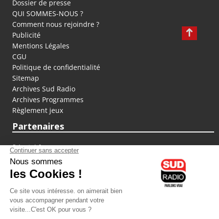
Dossier de presse
QUI SOMMES-NOUS ?
Comment nous rejoindre ?
Publicité
Mentions Légales
CGU
Politique de confidentialité
Sitemap
Archives Sud Radio
Archives Programmes
Règlement jeux
Partenaires
fiducial.fr
lyoncapitale.fr
olympique-et-lyonnais.com
L'application Iphone / Android
Téléchargez l'application