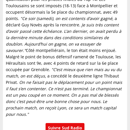
Toulousains se sont imposés (18-13) face à Montpellier et
occupent désormais la 5e place du championnat, avec 49
points.
"Ce soir (samedi), on est contents d’avoir gagné,
a
déclaré Guy Novès après la rencontre.
Je suis très content
d’avoir passé cette échéance. L’an dernier, on avait perdu à
la dernière minute dans des conditions similaires de
doublon. Aujourd’hui on gagne, on va essayer de
savourer."
Côté montpelliérain, le ton était moins enjoué.
Malgré le point de bonus défensif ramené de Toulouse, les
Héraultais sont 9e, avec 4 points de retard sur la 6e place
occupée par Grenoble.
"C’est mieux que rien mais au vu du
match, on est déçus,
a concédé le deuxième ligne Thibaut
Privat.
On ne faisait pas le déplacement pour un point mais
il faut s’en contenter. Ce n’est pas terminé. Le championnat
est un peu coupé en ce moment. On a pas mal de blessés
donc c’est peut-être une bonne chose pour nous. Le
prochain match, on reçoit Lyon, ce sera un match capital
pour nous."
Suivre Sud Radio