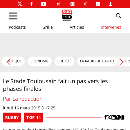
Podcasts
Grille
Articles
Intervenez
POLITIQUE
ECONOMIE
SOCIÉTÉ
LA RADIO DE L'AUTO
LA 
Le Stade Toulousain fait un pas vers les
phases finales
Par La rédaction
lundi 16 mars 2015 à 17:25
RUGBY
TOP 14
Vainqueurs de Montpellier, samedi (18-13), les Toulousains ont