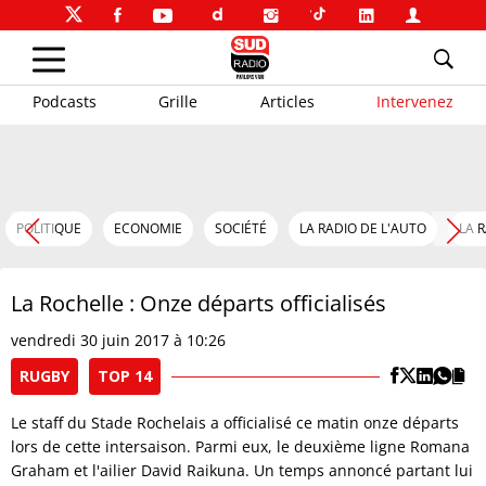
Podcasts
Grille
Articles
Intervenez
POLITIQUE
ECONOMIE
SOCIÉTÉ
LA RADIO DE L'AUTO
LA 
La Rochelle : Onze départs officialisés
vendredi 30 juin 2017 à 10:26
RUGBY
TOP 14
Le staff du Stade Rochelais a officialisé ce matin onze départs
lors de cette intersaison. Parmi eux, le deuxième ligne Romana
Graham et l'ailier David Raikuna. Un temps annoncé partant lui