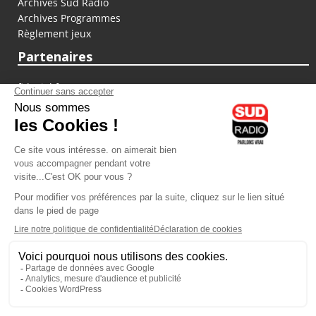
Archives Sud Radio
Archives Programmes
Règlement jeux
Partenaires
fiducial.fr
lyoncapitale.fr
olympique-et-lyonnais.com
L'application Iphone / Android
Téléchargez l'application
Les cookies
Gestion des cookies
Crédit photos : ©Sud Radio / Pierre Olivier