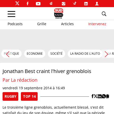
Podcasts
Grille
Articles
Intervenez
POLITIQUE
ECONOMIE
SOCIÉTÉ
LA RADIO DE L'AUTO
LA 
Jonathan Best craint l'hiver grenoblois
Par La rédaction
vendredi 19 septembre 2014 à 16:49
RUGBY
TOP 14
Le troisième ligne grenoblois, actuellement blessé, s'est dit
satisfait du jeu de son équipe, même s'il sait que la période