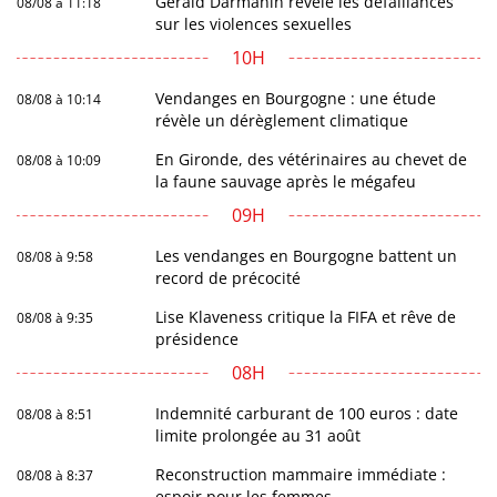
Gérald Darmanin révèle les défaillances
08/08 à 11:18
sur les violences sexuelles
10H
Vendanges en Bourgogne : une étude
08/08 à 10:14
révèle un dérèglement climatique
En Gironde, des vétérinaires au chevet de
08/08 à 10:09
la faune sauvage après le mégafeu
09H
Les vendanges en Bourgogne battent un
08/08 à 9:58
record de précocité
Lise Klaveness critique la FIFA et rêve de
08/08 à 9:35
présidence
08H
Indemnité carburant de 100 euros : date
08/08 à 8:51
limite prolongée au 31 août
Reconstruction mammaire immédiate :
08/08 à 8:37
espoir pour les femmes