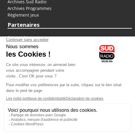
Archives Sud Radio
Archives Programmes
Règlement jeux
Partenaires
fiducial.fr
lyoncapitale.fr
olympique-et-lyonnais.com
L'application Iphone / Android
Téléchargez l'application
Les cookies
Gestion des cookies
Crédit photos : ©Sud Radio / Pierre Olivier