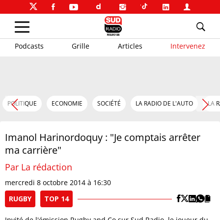
Podcasts
Grille
Articles
Intervenez
POLITIQUE
ECONOMIE
SOCIÉTÉ
LA RADIO DE L'AUTO
LA 
Imanol Harinordoquy : "Je comptais arrêter
ma carrière"
Par La rédaction
mercredi 8 octobre 2014 à 16:30
RUGBY
TOP 14
Invité de l'émission Rugby and Co sur Sud Radio, le joueur du