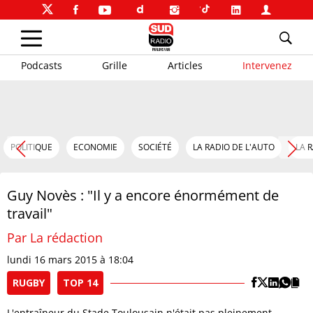
Podcasts
Grille
Articles
Intervenez
POLITIQUE
ECONOMIE
SOCIÉTÉ
LA RADIO DE L'AUTO
LA 
Guy Novès : "Il y a encore énormément de
travail"
Par La rédaction
lundi 16 mars 2015 à 18:04
RUGBY
TOP 14
L'entraîneur du Stade Toulousain n'était pas pleinement