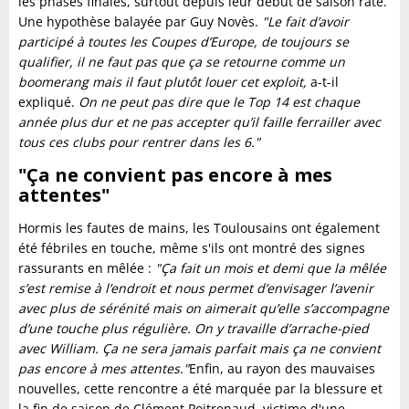
les phases finales, surtout depuis leur début de saison raté.
Une hypothèse balayée par Guy Novès.
"Le fait d’avoir
participé à toutes les Coupes d’Europe, de toujours se
qualifier, il ne faut pas que ça se retourne comme un
boomerang mais il faut plutôt louer cet exploit,
a-t-il
expliqué.
On ne peut pas dire que le Top 14 est chaque
année plus dur et ne pas accepter qu’il faille ferrailler avec
tous ces clubs pour rentrer dans les 6."
"Ça ne convient pas encore à mes
attentes"
Hormis les fautes de mains, les Toulousains ont également
été fébriles en touche, même s'ils ont montré des signes
rassurants en mêlée :
"Ça fait un mois et demi que la mêlée
s’est remise à l’endroit et nous permet d’envisager l’avenir
avec plus de sérénité mais on aimerait qu’elle s’accompagne
d’une touche plus régulière. On y travaille d’arrache-pied
avec William. Ça ne sera jamais parfait mais ça ne convient
pas encore à mes attentes."
Enfin, au rayon des mauvaises
nouvelles, cette rencontre a été marquée par la blessure et
la fin de saison de Clément Poitrenaud, victime d'une