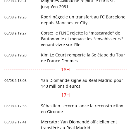
Maghnès Akliouche rejoint le Paris SG
06/08 à 19:31
jusqu'en 2031
Rodri négocie un transfert au FC Barcelone
06/08 à 19:28
depuis Manchester City
Corse: le FLNC rejette la "mascarade" de
06/08 à 19:27
l'autonomie et menace les "envahisseurs"
venant vivre sur l'île
Kim Le Court remporte la 6e étape du Tour
06/08 à 19:20
de France Femmes
18H
Yan Diomandé signe au Real Madrid pour
06/08 à 18:08
140 millions d'euros
17H
Sébastien Lecornu lance la reconstruction
06/08 à 17:55
en Gironde
Mercato : Yan Diomandé officiellement
06/08 à 17:41
transféré au Real Madrid