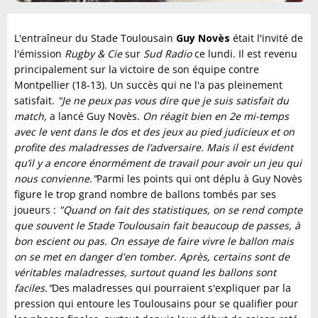
L'entraîneur du Stade Toulousain
Guy Novès
était l'invité de
l'émission
Rugby & Cie
sur
Sud Radio
ce lundi. Il est revenu
principalement sur la victoire de son équipe contre
Montpellier (18-13). Un succès qui ne l'a pas pleinement
satisfait.
"Je ne peux pas vous dire que je suis satisfait du
match,
a lancé Guy Novès.
On réagit bien en 2e mi-temps
avec le vent dans le dos et des jeux au pied judicieux et on
profite des maladresses de l’adversaire. Mais il est évident
qu’il y a encore énormément de travail pour avoir un jeu qui
nous convienne."
Parmi les points qui ont déplu à Guy Novès
figure le trop grand nombre de ballons tombés par ses
joueurs :
"Quand on fait des statistiques, on se rend compte
que souvent le Stade Toulousain fait beaucoup de passes, à
bon escient ou pas. On essaye de faire vivre le ballon mais
on se met en danger d'en tomber. Après, certains sont de
véritables maladresses, surtout quand les ballons sont
faciles."
Des maladresses qui pourraient s'expliquer par la
pression qui entoure les Toulousains pour se qualifier pour