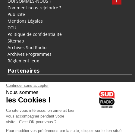
QUI SOMMES-NOUS ?
Comment nous rejoindre ?
Publicité
Mentions Légales
CGU
Politique de confidentialité
Sitemap
Archives Sud Radio
Archives Programmes
Règlement jeux
Partenaires
fiducial.fr
lyoncapitale.fr
olympique-et-lyonnais.com
L'application Iphone / Android
Téléchargez l'application