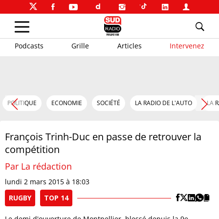
Podcasts
Grille
Articles
Intervenez
POLITIQUE
ECONOMIE
SOCIÉTÉ
LA RADIO DE L'AUTO
LA 
François Trinh-Duc en passe de retrouver la
compétition
Par La rédaction
lundi 2 mars 2015 à 18:03
RUGBY
TOP 14
Le demi d'ouverture de Montpellier, blessé depuis la 9e