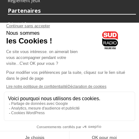
Règlement jeux
Partenaires
fiducial.fr
lyoncapitale.fr
olympique-et-lyonnais.com
L'application Iphone / Android
Téléchargez l'application
Les cookies
Gestion des cookies
Crédit photos : ©Sud Radio / Pierre Olivier
23H00
-
00H00
00H00 - 01H00
Animateur
Animateur