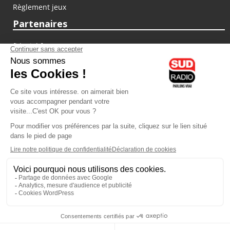
Règlement jeux
Partenaires
fiducial.fr
lyoncapitale.fr
olympique-et-lyonnais.com
L'application Iphone / Android
Téléchargez l'application
Les cookies
Gestion des cookies
Crédit photos : ©Sud Radio / Pierre Olivier
14H00
-
16H00
16H00 - 17H00