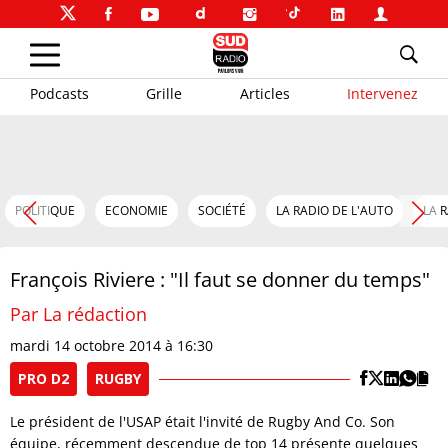
Podcasts
Grille
Articles
Intervenez
POLITIQUE
ECONOMIE
SOCIÉTÉ
LA RADIO DE L'AUTO
LA 
François Riviere : "Il faut se donner du temps"
Par La rédaction
mardi 14 octobre 2014 à 16:30
PRO D2
RUGBY
Le président de l'USAP était l'invité de Rugby And Co. Son
équipe, récemment descendue de top 14 présente quelques